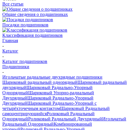
Все статьи
Общие сведения о подшипниках
Посадки подшипников
Классификация подшипников
Главная
-
Каталог
-
Каталог подшипников
Подшипники
-
Игольчатые радиальные двухрядные подшипники
Шариковый радиальный однорядный
Шариковый радиальный
двухрядный
Шариковый Радиально-Упорный
Однорядный
Шариковый Упорно-радиальный
Двухрядный
Шариковый Радиально-Упорный
Двухрядный
Шариковый Радиально-Упорный с
четырёхточечным контактом
Шариковый Радиальный
самоцентрирующийся
Роликовый Радиальный
Однорядный
Роликовый Радиальный Двухрядный
Игольчатый
Радиальный Однорядный
Комбинированный
упорный
Роликовый Радиально-Упорный