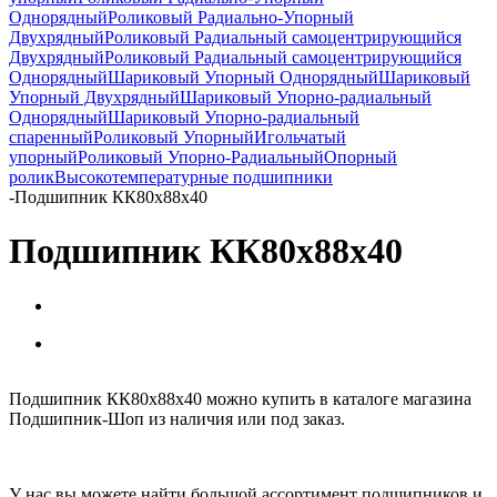
Однорядный
Роликовый Радиально-Упорный
Двухрядный
Роликовый Радиальный самоцентрирующийся
Двухрядный
Роликовый Радиальный самоцентрирующийся
Однорядный
Шариковый Упорный Однорядный
Шариковый
Упорный Двухрядный
Шариковый Упорно-радиальный
Однорядный
Шариковый Упорно-радиальный
спаренный
Роликовый Упорный
Игольчатый
упорный
Роликовый Упорно-Радиальный
Опорный
ролик
Высокотемпературные подшипники
-
Подшипник КК80x88x40
Подшипник КК80x88x40
Подшипник КК80x88x40 можно купить в каталоге магазина
Подшипник-Шоп из наличия или под заказ.
У нас вы можете найти большой ассортимент подшипников и