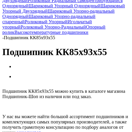
Двухрядный
Роликовый Радиальный самоцентрирующийся
Однорядный
Шариковый Упорный Однорядный
Шариковый
Упорный Двухрядный
Шариковый Упорно-радиальный
Однорядный
Шариковый Упорно-радиальный
спаренный
Роликовый Упорный
Игольчатый
упорный
Роликовый Упорно-Радиальный
Опорный
ролик
Высокотемпературные подшипники
-
Подшипник КК85x93x55
Подшипник КК85x93x55
Подшипник КК85x93x55 можно купить в каталоге магазина
Подшипник-Шоп из наличия или под заказ.
У нас вы можете найти большой ассортимент подшипников и
комплектующих самых популярных производителей, а также
получить грамотную консультацию по подбору аналогов от