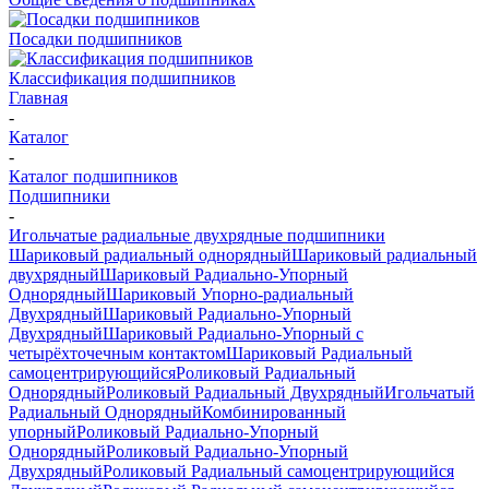
Посадки подшипников
Классификация подшипников
Главная
-
Каталог
-
Каталог подшипников
Подшипники
-
Игольчатые радиальные двухрядные подшипники
Шариковый радиальный однорядный
Шариковый радиальный
двухрядный
Шариковый Радиально-Упорный
Однорядный
Шариковый Упорно-радиальный
Двухрядный
Шариковый Радиально-Упорный
Двухрядный
Шариковый Радиально-Упорный с
четырёхточечным контактом
Шариковый Радиальный
самоцентрирующийся
Роликовый Радиальный
Однорядный
Роликовый Радиальный Двухрядный
Игольчатый
Радиальный Однорядный
Комбинированный
упорный
Роликовый Радиально-Упорный
Однорядный
Роликовый Радиально-Упорный
Двухрядный
Роликовый Радиальный самоцентрирующийся