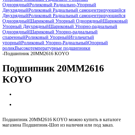
Однорядный
Роликовый Радиально-Упорный
Двухрядный
Роликовый Радиальный самоцентрирующийся
Двухрядный
Роликовый Радиальный самоцентрирующийся
Однорядный
Шариковый Упорный Однорядный
Шариковый
Упорный Двухрядный
Шариковый Упорно-радиальный
Однорядный
Шариковый Упорно-радиальный
спаренный
Роликовый Упорный
Игольчатый
упорный
Роликовый Упорно-Радиальный
Опорный
ролик
Высокотемпературные подшипники
-
Подшипник 20MM2616 KOYO
Подшипник 20MM2616
KOYO
Подшипник 20MM2616 KOYO можно купить в каталоге
магазина Подшипник-Шоп из наличия или под заказ.