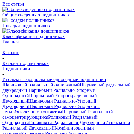
Все статьи
Общие сведения о подшипниках
Посадки подшипников
Классификация подшипников
Главная
-
Каталог
-
Каталог подшипников
Подшипники
-
Игольчатые радиальные однорядные подшипники
Шариковый радиальный однорядный
Шариковый радиальный
двухрядный
Шариковый Радиально-Упорный
Однорядный
Шариковый Упорно-радиальный
Двухрядный
Шариковый Радиально-Упорный
Двухрядный
Шариковый Радиально-Упорный с
четырёхточечным контактом
Шариковый Радиальный
самоцентрирующийся
Роликовый Радиальный
Однорядный
Роликовый Радиальный Двухрядный
Игольчатый
Радиальный Двухрядный
Комбинированный
упорный
Роликовый Радиально-Упорный