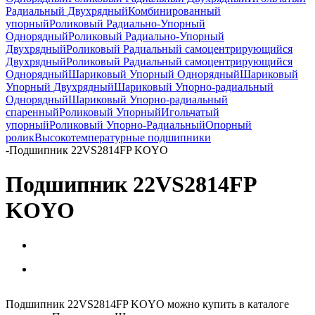
Радиальный Двухрядный
Комбинированный
упорный
Роликовый Радиально-Упорный
Однорядный
Роликовый Радиально-Упорный
Двухрядный
Роликовый Радиальный самоцентрирующийся
Двухрядный
Роликовый Радиальный самоцентрирующийся
Однорядный
Шариковый Упорный Однорядный
Шариковый
Упорный Двухрядный
Шариковый Упорно-радиальный
Однорядный
Шариковый Упорно-радиальный
спаренный
Роликовый Упорный
Игольчатый
упорный
Роликовый Упорно-Радиальный
Опорный
ролик
Высокотемпературные подшипники
-
Подшипник 22VS2814FP KOYO
Подшипник 22VS2814FP
KOYO
Подшипник 22VS2814FP KOYO можно купить в каталоге