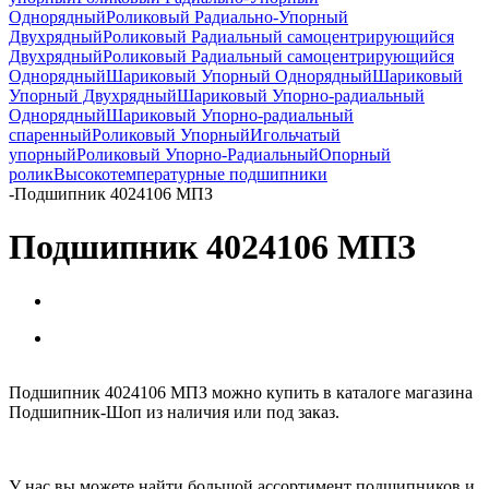
Однорядный
Роликовый Радиально-Упорный
Двухрядный
Роликовый Радиальный самоцентрирующийся
Двухрядный
Роликовый Радиальный самоцентрирующийся
Однорядный
Шариковый Упорный Однорядный
Шариковый
Упорный Двухрядный
Шариковый Упорно-радиальный
Однорядный
Шариковый Упорно-радиальный
спаренный
Роликовый Упорный
Игольчатый
упорный
Роликовый Упорно-Радиальный
Опорный
ролик
Высокотемпературные подшипники
-
Подшипник 4024106 МПЗ
Подшипник 4024106 МПЗ
Подшипник 4024106 МПЗ можно купить в каталоге магазина
Подшипник-Шоп из наличия или под заказ.
У нас вы можете найти большой ассортимент подшипников и