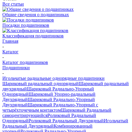
Все статьи
Общие сведения о подшипниках
Посадки подшипников
Классификация подшипников
Главная
-
Каталог
-
Каталог подшипников
Подшипники
-
Игольчатые радиальные однорядные подшипники
Шариковый радиальный однорядный
Шариковый радиальный
двухрядный
Шариковый Радиально-Упорный
Однорядный
Шариковый Упорно-радиальный
Двухрядный
Шариковый Радиально-Упорный
Двухрядный
Шариковый Радиально-Упорный с
четырёхточечным контактом
Шариковый Радиальный
самоцентрирующийся
Роликовый Радиальный
Однорядный
Роликовый Радиальный Двухрядный
Игольчатый
Радиальный Двухрядный
Комбинированный
упорный
Роликовый Радиально-Упорный