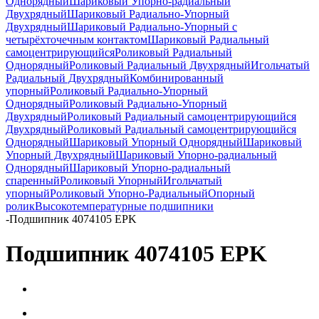
Однорядный
Шариковый Упорно-радиальный
Двухрядный
Шариковый Радиально-Упорный
Двухрядный
Шариковый Радиально-Упорный с
четырёхточечным контактом
Шариковый Радиальный
самоцентрирующийся
Роликовый Радиальный
Однорядный
Роликовый Радиальный Двухрядный
Игольчатый
Радиальный Двухрядный
Комбинированный
упорный
Роликовый Радиально-Упорный
Однорядный
Роликовый Радиально-Упорный
Двухрядный
Роликовый Радиальный самоцентрирующийся
Двухрядный
Роликовый Радиальный самоцентрирующийся
Однорядный
Шариковый Упорный Однорядный
Шариковый
Упорный Двухрядный
Шариковый Упорно-радиальный
Однорядный
Шариковый Упорно-радиальный
спаренный
Роликовый Упорный
Игольчатый
упорный
Роликовый Упорно-Радиальный
Опорный
ролик
Высокотемпературные подшипники
-
Подшипник 4074105 EPK
Подшипник 4074105 EPK