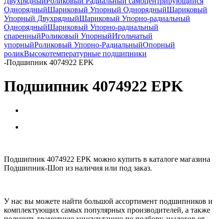
Двухрядный
Роликовый Радиальный самоцентрирующийся
Однорядный
Шариковый Упорный Однорядный
Шариковый
Упорный Двухрядный
Шариковый Упорно-радиальный
Однорядный
Шариковый Упорно-радиальный
спаренный
Роликовый Упорный
Игольчатый
упорный
Роликовый Упорно-Радиальный
Опорный
ролик
Высокотемпературные подшипники
-
Подшипник 4074922 EPK
Подшипник 4074922 EPK
Подшипник 4074922 EPK можно купить в каталоге магазина
Подшипник-Шоп из наличия или под заказ.
У нас вы можете найти большой ассортимент подшипников и
комплектующих самых популярных производителей, а также
получить грамотную консультацию по подбору аналогов от