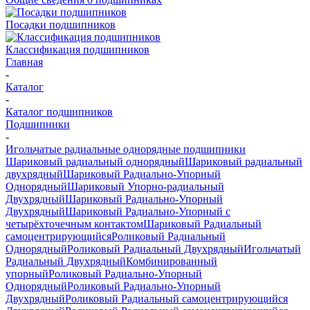
Посадки подшипников
Классификация подшипников
Главная
-
Каталог
-
Каталог подшипников
Подшипники
-
Игольчатые радиальные однорядные подшипники
Шариковый радиальный однорядный
Шариковый радиальный
двухрядный
Шариковый Радиально-Упорный
Однорядный
Шариковый Упорно-радиальный
Двухрядный
Шариковый Радиально-Упорный
Двухрядный
Шариковый Радиально-Упорный с
четырёхточечным контактом
Шариковый Радиальный
самоцентрирующийся
Роликовый Радиальный
Однорядный
Роликовый Радиальный Двухрядный
Игольчатый
Радиальный Двухрядный
Комбинированный
упорный
Роликовый Радиально-Упорный
Однорядный
Роликовый Радиально-Упорный
Двухрядный
Роликовый Радиальный самоцентрирующийся