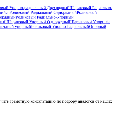
вый Упорно-радиальный Двухрядный
Шариковый Радиально-
щийся
Роликовый Радиальный Однорядный
Роликовый
норядный
Роликовый Радиально-Упорный
дный
Шариковый Упорный Однорядный
Шариковый Упорный
льчатый упорный
Роликовый Упорно-Радиальный
Опорный
чить грамотную консультацию по подбору аналогов от наших