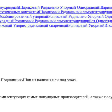
двухрядный
Шариковый Радиально-Упорный Однорядный
Шарико
ёхточечным контактом
Шариковый Радиальный самоцентрирую
Комбинированный упорный
Роликовый Радиально-Упорный Од
ухрядный
Роликовый Радиальный самоцентрирующийся Одноря
ковый Упорно-радиальный спаренный
Роликовый Упорный
Иго
 Подшипник-Шоп из наличия или под заказ.
омплектующих самых популярных производителей, а также полу