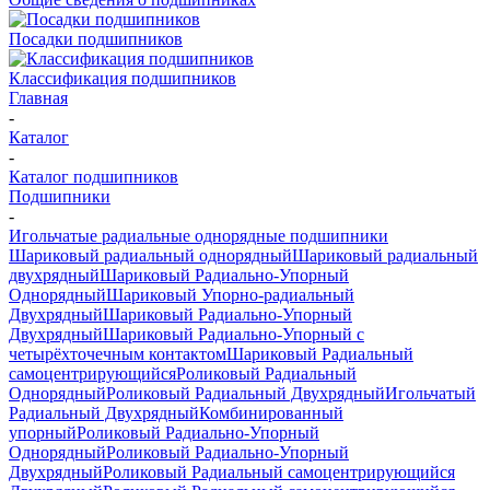
Посадки подшипников
Классификация подшипников
Главная
-
Каталог
-
Каталог подшипников
Подшипники
-
Игольчатые радиальные однорядные подшипники
Шариковый радиальный однорядный
Шариковый радиальный
двухрядный
Шариковый Радиально-Упорный
Однорядный
Шариковый Упорно-радиальный
Двухрядный
Шариковый Радиально-Упорный
Двухрядный
Шариковый Радиально-Упорный с
четырёхточечным контактом
Шариковый Радиальный
самоцентрирующийся
Роликовый Радиальный
Однорядный
Роликовый Радиальный Двухрядный
Игольчатый
Радиальный Двухрядный
Комбинированный
упорный
Роликовый Радиально-Упорный
Однорядный
Роликовый Радиально-Упорный
Двухрядный
Роликовый Радиальный самоцентрирующийся