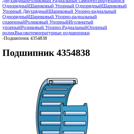
Двухрядный
Роликовый Радиальный самоцентрирующийся
Однорядный
Шариковый Упорный Однорядный
Шариковый
Упорный Двухрядный
Шариковый Упорно-радиальный
Однорядный
Шариковый Упорно-радиальный
спаренный
Роликовый Упорный
Игольчатый
упорный
Роликовый Упорно-Радиальный
Опорный
ролик
Высокотемпературные подшипники
-
Подшипник 4354838
Подшипник 4354838