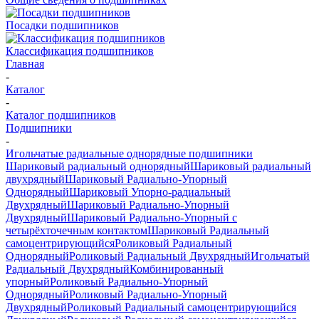
Посадки подшипников
Классификация подшипников
Главная
-
Каталог
-
Каталог подшипников
Подшипники
-
Игольчатые радиальные однорядные подшипники
Шариковый радиальный однорядный
Шариковый радиальный
двухрядный
Шариковый Радиально-Упорный
Однорядный
Шариковый Упорно-радиальный
Двухрядный
Шариковый Радиально-Упорный
Двухрядный
Шариковый Радиально-Упорный с
четырёхточечным контактом
Шариковый Радиальный
самоцентрирующийся
Роликовый Радиальный
Однорядный
Роликовый Радиальный Двухрядный
Игольчатый
Радиальный Двухрядный
Комбинированный
упорный
Роликовый Радиально-Упорный
Однорядный
Роликовый Радиально-Упорный
Двухрядный
Роликовый Радиальный самоцентрирующийся