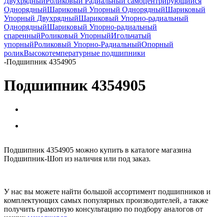
Двухрядный
Роликовый Радиальный самоцентрирующийся
Однорядный
Шариковый Упорный Однорядный
Шариковый
Упорный Двухрядный
Шариковый Упорно-радиальный
Однорядный
Шариковый Упорно-радиальный
спаренный
Роликовый Упорный
Игольчатый
упорный
Роликовый Упорно-Радиальный
Опорный
ролик
Высокотемпературные подшипники
-
Подшипник 4354905
Подшипник 4354905
Подшипник 4354905 можно купить в каталоге магазина
Подшипник-Шоп из наличия или под заказ.
У нас вы можете найти большой ассортимент подшипников и
комплектующих самых популярных производителей, а также
получить грамотную консультацию по подбору аналогов от