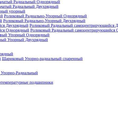
ьчатый Радиальный Однорядный
ьчатый Радиальный Двухрядный
нный упорный
Роликовый Радиально-Упорный Однорядный
Роликовый Радиально-Упорный Двухрядный
Роликовый Радиальный самоцентрирующийся 
Роликовый Радиальный самоцентрирующийся 
вый Упорный Однорядный
вый Упорный Двухрядный
рядный
Шариковый Упорно-радиальный спаренный
 Упорно-Радиальный
отемпературные подшипники