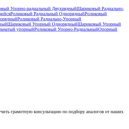
вый Упорно-радиальный Двухрядный
Шариковый Радиально-
щийся
Роликовый Радиальный Однорядный
Роликовый
норядный
Роликовый Радиально-Упорный
дный
Шариковый Упорный Однорядный
Шариковый Упорный
льчатый упорный
Роликовый Упорно-Радиальный
Опорный
чить грамотную консультацию по подбору аналогов от наших