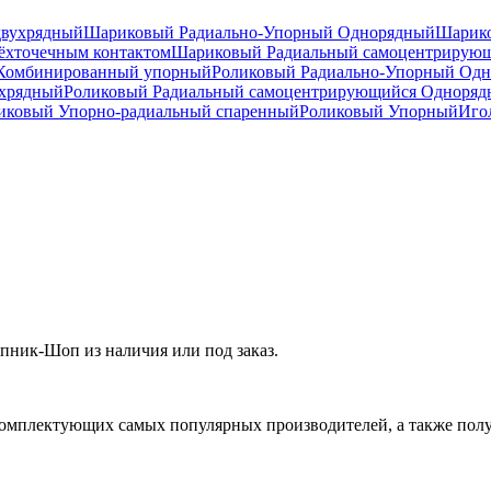
двухрядный
Шариковый Радиально-Упорный Однорядный
Шарико
ёхточечным контактом
Шариковый Радиальный самоцентрирую
Комбинированный упорный
Роликовый Радиально-Упорный Од
ухрядный
Роликовый Радиальный самоцентрирующийся Одноря
ковый Упорно-радиальный спаренный
Роликовый Упорный
Иго
ник-Шоп из наличия или под заказ.
омплектующих самых популярных производителей, а также полу