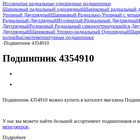
Игольчатые радиальные однорядные подшипники
Шариковый радиальный однорядный
Шариковый радиальный 
Упорный Двухрядный
Шариковый Радиально-Упорный с четыр
Радиальный Двухрядный
Игольчатый Радиальный Двухрядный
Двухрядный
Роликовый Радиальный самоцентрирующийся Дв
Двухрядный
Шариковый Упорно-радиальный Однорядный
Шари
ролик
Высокотемпературные подшипники
-
Подшипник 4354910
Подшипник 4354910
Подшипник 4354910 можно купить в каталоге магазина Подшип
У нас вы можете найти большой ассортимент подшипников и к
менеджеров
.
Подробнее