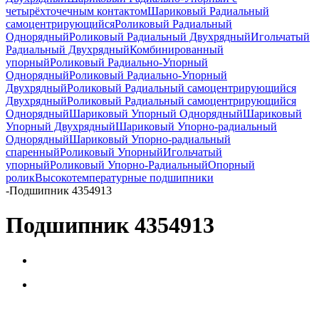
четырёхточечным контактом
Шариковый Радиальный
самоцентрирующийся
Роликовый Радиальный
Однорядный
Роликовый Радиальный Двухрядный
Игольчатый
Радиальный Двухрядный
Комбинированный
упорный
Роликовый Радиально-Упорный
Однорядный
Роликовый Радиально-Упорный
Двухрядный
Роликовый Радиальный самоцентрирующийся
Двухрядный
Роликовый Радиальный самоцентрирующийся
Однорядный
Шариковый Упорный Однорядный
Шариковый
Упорный Двухрядный
Шариковый Упорно-радиальный
Однорядный
Шариковый Упорно-радиальный
спаренный
Роликовый Упорный
Игольчатый
упорный
Роликовый Упорно-Радиальный
Опорный
ролик
Высокотемпературные подшипники
-
Подшипник 4354913
Подшипник 4354913