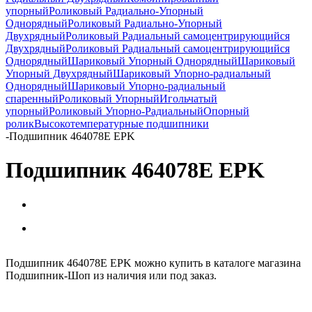
упорный
Роликовый Радиально-Упорный
Однорядный
Роликовый Радиально-Упорный
Двухрядный
Роликовый Радиальный самоцентрирующийся
Двухрядный
Роликовый Радиальный самоцентрирующийся
Однорядный
Шариковый Упорный Однорядный
Шариковый
Упорный Двухрядный
Шариковый Упорно-радиальный
Однорядный
Шариковый Упорно-радиальный
спаренный
Роликовый Упорный
Игольчатый
упорный
Роликовый Упорно-Радиальный
Опорный
ролик
Высокотемпературные подшипники
-
Подшипник 464078E EPK
Подшипник 464078E EPK
Подшипник 464078E EPK можно купить в каталоге магазина
Подшипник-Шоп из наличия или под заказ.