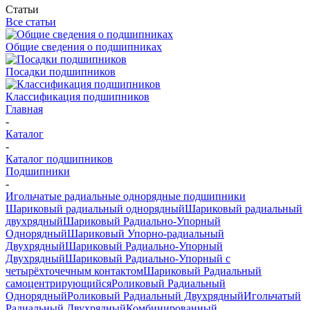
Статьи
Все статьи
Общие сведения о подшипниках
Посадки подшипников
Классификация подшипников
Главная
-
Каталог
-
Каталог подшипников
Подшипники
-
Игольчатые радиальные однорядные подшипники
Шариковый радиальный однорядный
Шариковый радиальный
двухрядный
Шариковый Радиально-Упорный
Однорядный
Шариковый Упорно-радиальный
Двухрядный
Шариковый Радиально-Упорный
Двухрядный
Шариковый Радиально-Упорный с
четырёхточечным контактом
Шариковый Радиальный
самоцентрирующийся
Роликовый Радиальный
Однорядный
Роликовый Радиальный Двухрядный
Игольчатый
Радиальный Двухрядный
Комбинированный