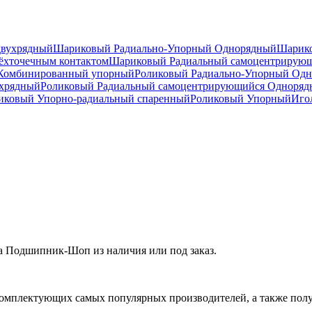
двухрядный
Шариковый Радиально-Упорный Однорядный
Шарико
ёхточечным контактом
Шариковый Радиальный самоцентрирую
Комбинированный упорный
Роликовый Радиально-Упорный Од
ухрядный
Роликовый Радиальный самоцентрирующийся Одноря
ковый Упорно-радиальный спаренный
Роликовый Упорный
Иго
а Подшипник-Шоп из наличия или под заказ.
омплектующих самых популярных производителей, а также полу