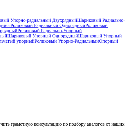
вый Упорно-радиальный Двухрядный
Шариковый Радиально-
щийся
Роликовый Радиальный Однорядный
Роликовый
норядный
Роликовый Радиально-Упорный
дный
Шариковый Упорный Однорядный
Шариковый Упорный
льчатый упорный
Роликовый Упорно-Радиальный
Опорный
чить грамотную консультацию по подбору аналогов от наших