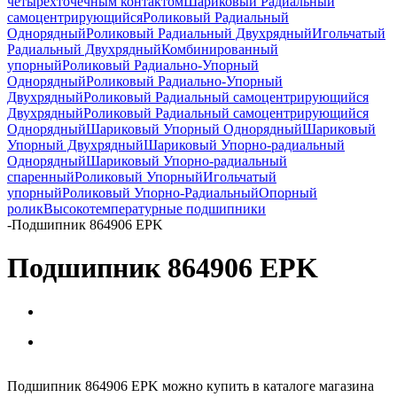
четырёхточечным контактом
Шариковый Радиальный
самоцентрирующийся
Роликовый Радиальный
Однорядный
Роликовый Радиальный Двухрядный
Игольчатый
Радиальный Двухрядный
Комбинированный
упорный
Роликовый Радиально-Упорный
Однорядный
Роликовый Радиально-Упорный
Двухрядный
Роликовый Радиальный самоцентрирующийся
Двухрядный
Роликовый Радиальный самоцентрирующийся
Однорядный
Шариковый Упорный Однорядный
Шариковый
Упорный Двухрядный
Шариковый Упорно-радиальный
Однорядный
Шариковый Упорно-радиальный
спаренный
Роликовый Упорный
Игольчатый
упорный
Роликовый Упорно-Радиальный
Опорный
ролик
Высокотемпературные подшипники
-
Подшипник 864906 EPK
Подшипник 864906 EPK
Подшипник 864906 EPK можно купить в каталоге магазина