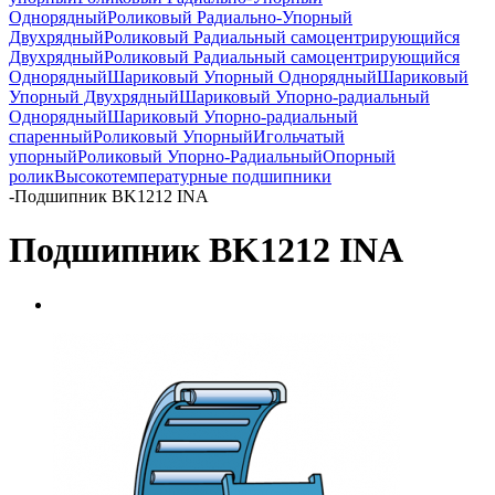
Однорядный
Роликовый Радиально-Упорный
Двухрядный
Роликовый Радиальный самоцентрирующийся
Двухрядный
Роликовый Радиальный самоцентрирующийся
Однорядный
Шариковый Упорный Однорядный
Шариковый
Упорный Двухрядный
Шариковый Упорно-радиальный
Однорядный
Шариковый Упорно-радиальный
спаренный
Роликовый Упорный
Игольчатый
упорный
Роликовый Упорно-Радиальный
Опорный
ролик
Высокотемпературные подшипники
-
Подшипник BK1212 INA
Подшипник BK1212 INA