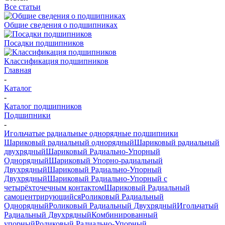
Все статьи
Общие сведения о подшипниках
Посадки подшипников
Классификация подшипников
Главная
-
Каталог
-
Каталог подшипников
Подшипники
-
Игольчатые радиальные однорядные подшипники
Шариковый радиальный однорядный
Шариковый радиальный
двухрядный
Шариковый Радиально-Упорный
Однорядный
Шариковый Упорно-радиальный
Двухрядный
Шариковый Радиально-Упорный
Двухрядный
Шариковый Радиально-Упорный с
четырёхточечным контактом
Шариковый Радиальный
самоцентрирующийся
Роликовый Радиальный
Однорядный
Роликовый Радиальный Двухрядный
Игольчатый
Радиальный Двухрядный
Комбинированный
упорный
Роликовый Радиально-Упорный