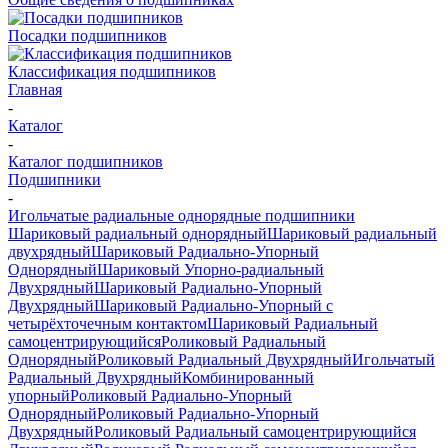
Посадки подшипников
Классификация подшипников
Главная
-
Каталог
-
Каталог подшипников
Подшипники
-
Игольчатые радиальные однорядные подшипники
Шариковый радиальный однорядный
Шариковый радиальный
двухрядный
Шариковый Радиально-Упорный
Однорядный
Шариковый Упорно-радиальный
Двухрядный
Шариковый Радиально-Упорный
Двухрядный
Шариковый Радиально-Упорный с
четырёхточечным контактом
Шариковый Радиальный
самоцентрирующийся
Роликовый Радиальный
Однорядный
Роликовый Радиальный Двухрядный
Игольчатый
Радиальный Двухрядный
Комбинированный
упорный
Роликовый Радиально-Упорный
Однорядный
Роликовый Радиально-Упорный
Двухрядный
Роликовый Радиальный самоцентрирующийся