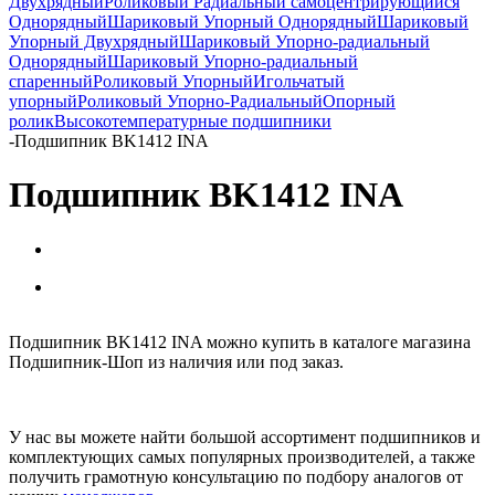
Двухрядный
Роликовый Радиальный самоцентрирующийся
Однорядный
Шариковый Упорный Однорядный
Шариковый
Упорный Двухрядный
Шариковый Упорно-радиальный
Однорядный
Шариковый Упорно-радиальный
спаренный
Роликовый Упорный
Игольчатый
упорный
Роликовый Упорно-Радиальный
Опорный
ролик
Высокотемпературные подшипники
-
Подшипник BK1412 INA
Подшипник BK1412 INA
Подшипник BK1412 INA можно купить в каталоге магазина
Подшипник-Шоп из наличия или под заказ.
У нас вы можете найти большой ассортимент подшипников и
комплектующих самых популярных производителей, а также
получить грамотную консультацию по подбору аналогов от