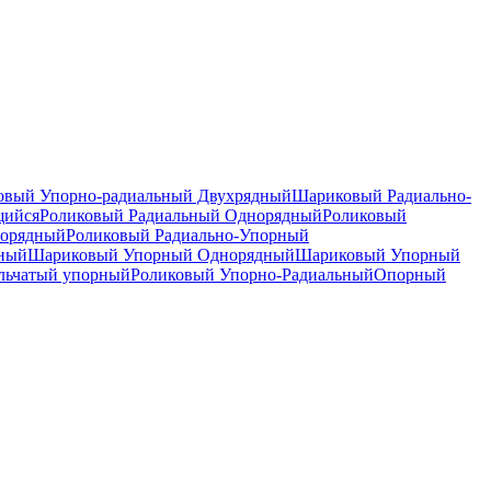
вый Упорно-радиальный Двухрядный
Шариковый Радиально-
щийся
Роликовый Радиальный Однорядный
Роликовый
норядный
Роликовый Радиально-Упорный
дный
Шариковый Упорный Однорядный
Шариковый Упорный
льчатый упорный
Роликовый Упорно-Радиальный
Опорный