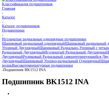
Классификация подшипников
Главная
-
Каталог
-
Каталог подшипников
Подшипники
-
Игольчатые радиальные однорядные подшипники
Шариковый радиальный однорядный
Шариковый радиальный 
Упорный Двухрядный
Шариковый Радиально-Упорный с четыр
Радиальный Двухрядный
Игольчатый Радиальный Двухрядный
Двухрядный
Роликовый Радиальный самоцентрирующийся Дв
Двухрядный
Шариковый Упорно-радиальный Однорядный
Шари
ролик
Высокотемпературные подшипники
-
Подшипник BK1512 INA
Подшипник BK1512 INA