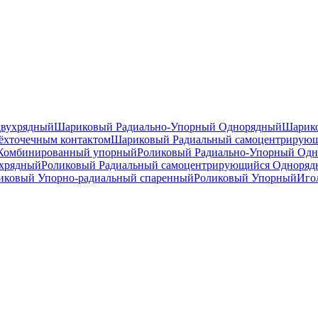
двухрядный
Шариковый Радиально-Упорный Однорядный
Шарико
ёхточечным контактом
Шариковый Радиальный самоцентрирую
Комбинированный упорный
Роликовый Радиально-Упорный Од
ухрядный
Роликовый Радиальный самоцентрирующийся Одноря
ковый Упорно-радиальный спаренный
Роликовый Упорный
Иго