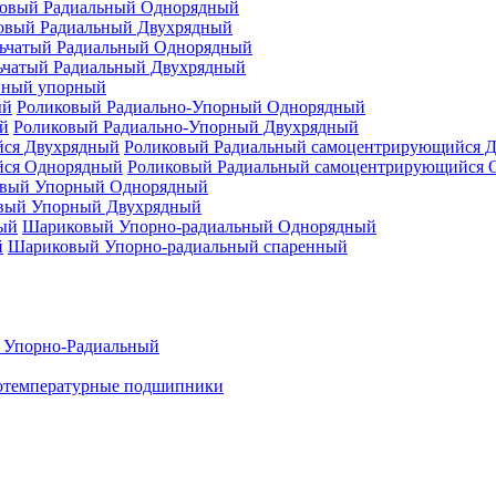
овый Радиальный Однорядный
овый Радиальный Двухрядный
ьчатый Радиальный Однорядный
ьчатый Радиальный Двухрядный
нный упорный
Роликовый Радиально-Упорный Однорядный
Роликовый Радиально-Упорный Двухрядный
Роликовый Радиальный самоцентрирующийся 
Роликовый Радиальный самоцентрирующийся 
вый Упорный Однорядный
вый Упорный Двухрядный
Шариковый Упорно-радиальный Однорядный
Шариковый Упорно-радиальный спаренный
 Упорно-Радиальный
отемпературные подшипники