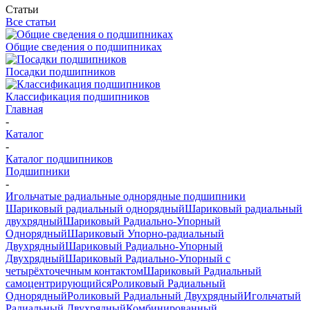
Статьи
Все статьи
Общие сведения о подшипниках
Посадки подшипников
Классификация подшипников
Главная
-
Каталог
-
Каталог подшипников
Подшипники
-
Игольчатые радиальные однорядные подшипники
Шариковый радиальный однорядный
Шариковый радиальный
двухрядный
Шариковый Радиально-Упорный
Однорядный
Шариковый Упорно-радиальный
Двухрядный
Шариковый Радиально-Упорный
Двухрядный
Шариковый Радиально-Упорный с
четырёхточечным контактом
Шариковый Радиальный
самоцентрирующийся
Роликовый Радиальный
Однорядный
Роликовый Радиальный Двухрядный
Игольчатый
Радиальный Двухрядный
Комбинированный