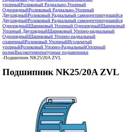
упорный
Роликовый Радиально-Упорный
Однорядный
Роликовый Радиально-Упорный
Двухрядный
Роликовый Радиальный самоцентрирующийся
Двухрядный
Роликовый Радиальный самоцентрирующийся
Однорядный
Шариковый Упорный Однорядный
Шариковый
Упорный Двухрядный
Шариковый Упорно-радиальный
Однорядный
Шариковый Упорно-радиальный
спаренный
Роликовый Упорный
Игольчатый
упорный
Роликовый Упорно-Радиальный
Опорный
ролик
Высокотемпературные подшипники
-
Подшипник NK25/20A ZVL
Подшипник NK25/20A ZVL