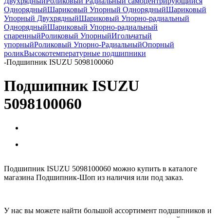
Двухрядный
Роликовый Радиальный самоцентрирующийся
Однорядный
Шариковый Упорный Однорядный
Шариковый
Упорный Двухрядный
Шариковый Упорно-радиальный
Однорядный
Шариковый Упорно-радиальный
спаренный
Роликовый Упорный
Игольчатый
упорный
Роликовый Упорно-Радиальный
Опорный
ролик
Высокотемпературные подшипники
-
Подшипник ISUZU 5098100060
Подшипник ISUZU
5098100060
Подшипник ISUZU 5098100060 можно купить в каталоге
магазина Подшипник-Шоп из наличия или под заказ.
У нас вы можете найти большой ассортимент подшипников и