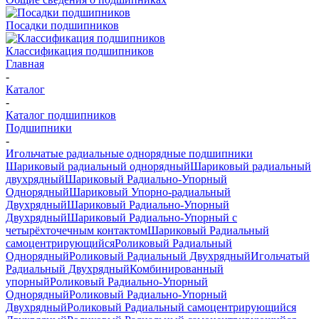
Посадки подшипников
Классификация подшипников
Главная
-
Каталог
-
Каталог подшипников
Подшипники
-
Игольчатые радиальные однорядные подшипники
Шариковый радиальный однорядный
Шариковый радиальный
двухрядный
Шариковый Радиально-Упорный
Однорядный
Шариковый Упорно-радиальный
Двухрядный
Шариковый Радиально-Упорный
Двухрядный
Шариковый Радиально-Упорный с
четырёхточечным контактом
Шариковый Радиальный
самоцентрирующийся
Роликовый Радиальный
Однорядный
Роликовый Радиальный Двухрядный
Игольчатый
Радиальный Двухрядный
Комбинированный
упорный
Роликовый Радиально-Упорный
Однорядный
Роликовый Радиально-Упорный
Двухрядный
Роликовый Радиальный самоцентрирующийся