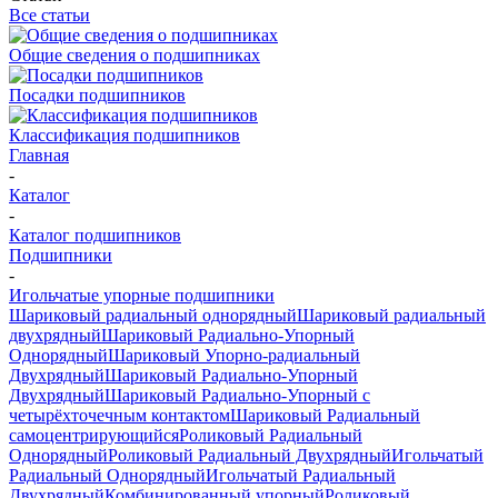
Все статьи
Общие сведения о подшипниках
Посадки подшипников
Классификация подшипников
Главная
-
Каталог
-
Каталог подшипников
Подшипники
-
Игольчатые упорные подшипники
Шариковый радиальный однорядный
Шариковый радиальный
двухрядный
Шариковый Радиально-Упорный
Однорядный
Шариковый Упорно-радиальный
Двухрядный
Шариковый Радиально-Упорный
Двухрядный
Шариковый Радиально-Упорный с
четырёхточечным контактом
Шариковый Радиальный
самоцентрирующийся
Роликовый Радиальный
Однорядный
Роликовый Радиальный Двухрядный
Игольчатый
Радиальный Однорядный
Игольчатый Радиальный
Двухрядный
Комбинированный упорный
Роликовый