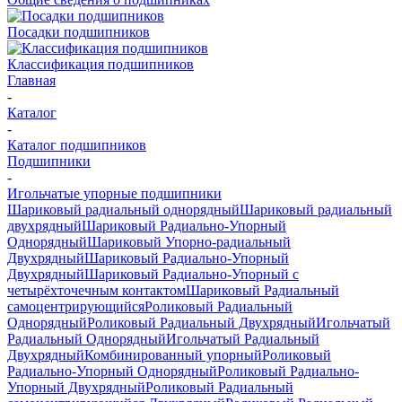
Посадки подшипников
Классификация подшипников
Главная
-
Каталог
-
Каталог подшипников
Подшипники
-
Игольчатые упорные подшипники
Шариковый радиальный однорядный
Шариковый радиальный
двухрядный
Шариковый Радиально-Упорный
Однорядный
Шариковый Упорно-радиальный
Двухрядный
Шариковый Радиально-Упорный
Двухрядный
Шариковый Радиально-Упорный с
четырёхточечным контактом
Шариковый Радиальный
самоцентрирующийся
Роликовый Радиальный
Однорядный
Роликовый Радиальный Двухрядный
Игольчатый
Радиальный Однорядный
Игольчатый Радиальный
Двухрядный
Комбинированный упорный
Роликовый
Радиально-Упорный Однорядный
Роликовый Радиально-
Упорный Двухрядный
Роликовый Радиальный