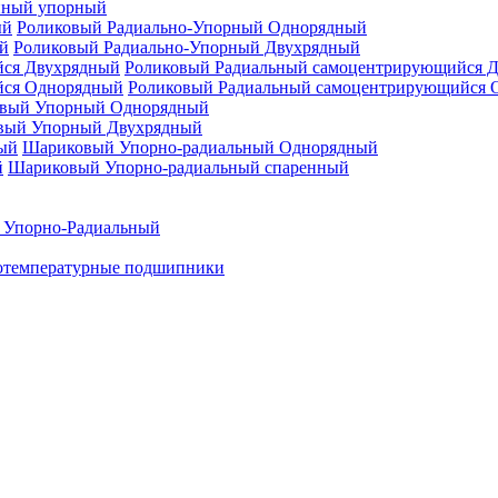
нный упорный
Роликовый Радиально-Упорный Однорядный
Роликовый Радиально-Упорный Двухрядный
Роликовый Радиальный самоцентрирующийся 
Роликовый Радиальный самоцентрирующийся 
вый Упорный Однорядный
вый Упорный Двухрядный
Шариковый Упорно-радиальный Однорядный
Шариковый Упорно-радиальный спаренный
 Упорно-Радиальный
отемпературные подшипники