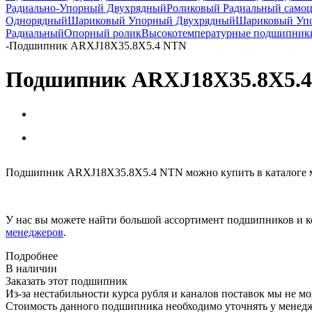
Радиально-Упорный Двухрядный
Роликовый Радиальный само
Однорядный
Шариковый Упорный Двухрядный
Шариковый Упо
Радиальный
Опорный ролик
Высокотемпературные подшипник
-
Подшипник ARXJ18X35.8X5.4 NTN
Подшипник ARXJ18X35.8X5.
Подшипник ARXJ18X35.8X5.4 NTN можно купить в каталоге м
У нас вы можете найти большой ассортимент подшипников и к
менеджеров
.
Подробнее
В наличии
Заказать этот подшипник
Из-за нестабильности курса рубля и каналов поставок мы не м
Стоимость данного подшипника необходимо уточнять у менеджер