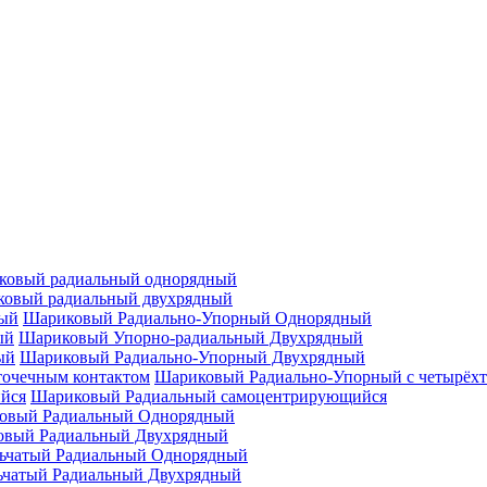
ковый радиальный однорядный
овый радиальный двухрядный
Шариковый Радиально-Упорный Однорядный
Шариковый Упорно-радиальный Двухрядный
Шариковый Радиально-Упорный Двухрядный
Шариковый Радиально-Упорный с четырёхт
Шариковый Радиальный самоцентрирующийся
овый Радиальный Однорядный
овый Радиальный Двухрядный
ьчатый Радиальный Однорядный
ьчатый Радиальный Двухрядный