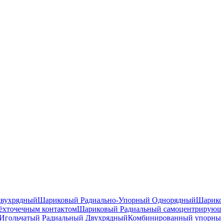
двухрядный
Шариковый Радиально-Упорный Однорядный
Шарико
ёхточечным контактом
Шариковый Радиальный самоцентрирую
Игольчатый Радиальный Двухрядный
Комбинированный упорн