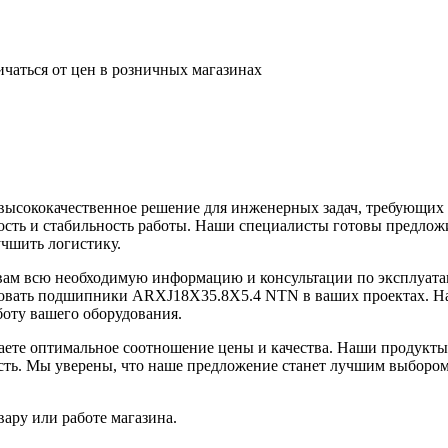
ичаться от цен в розничных магазинах
сококачественное решение для инженерных задач, требующих н
ность и стабильность работы. Наши специалисты готовы предлож
учшить логистику.
ь вам всю необходимую информацию и консультации по эксплуат
вать подшипники ARXJ18X35.8X5.4 NTN в ваших проектах. Наш 
боту вашего оборудования.
е оптимальное соотношение цены и качества. Наши продукты п
ность. Мы уверены, что наше предложение станет лучшим выбор
ару или работе магазина.