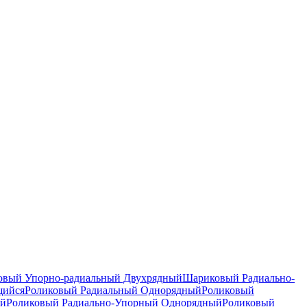
вый Упорно-радиальный Двухрядный
Шариковый Радиально-
щийся
Роликовый Радиальный Однорядный
Роликовый
ый
Роликовый Радиально-Упорный Однорядный
Роликовый