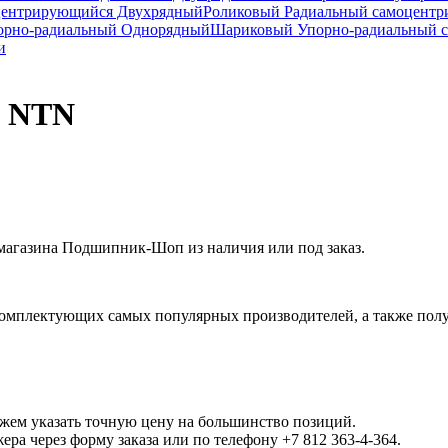
центрирующийся Двухрядный
Роликовый Радиальный самоцент
рно-радиальный Однорядный
Шариковый Упорно-радиальный 
и
4 NTN
агазина Подшипник-Шоп из наличия или под заказ.
омплектующих самых популярных производителей, а также полу
ожем указать точную цену на большинство позиций.
а через форму заказа или по телефону +7 812 363-4-364.