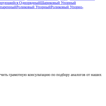
рирующийся Однорядный
Шариковый Упорный
спаренный
Роликовый Упорный
Роликовый Упорно-
чить грамотную консультацию по подбору аналогов от наших