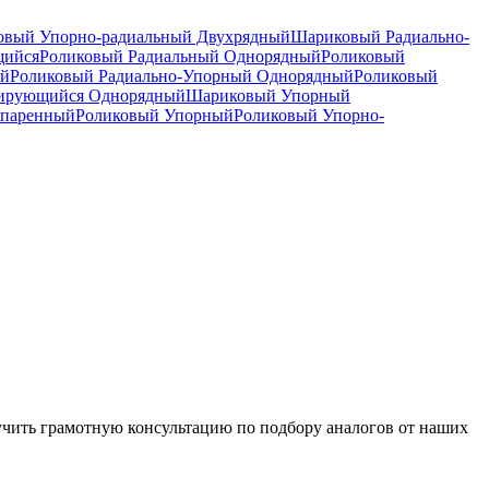
вый Упорно-радиальный Двухрядный
Шариковый Радиально-
щийся
Роликовый Радиальный Однорядный
Роликовый
ый
Роликовый Радиально-Упорный Однорядный
Роликовый
рирующийся Однорядный
Шариковый Упорный
спаренный
Роликовый Упорный
Роликовый Упорно-
чить грамотную консультацию по подбору аналогов от наших