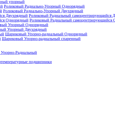
нный упорный
Роликовый Радиально-Упорный Однорядный
Роликовый Радиально-Упорный Двухрядный
Роликовый Радиальный самоцентрирующийся 
Роликовый Радиальный самоцентрирующийся 
вый Упорный Однорядный
вый Упорный Двухрядный
Шариковый Упорно-радиальный Однорядный
Шариковый Упорно-радиальный спаренный
 Упорно-Радиальный
отемпературные подшипники