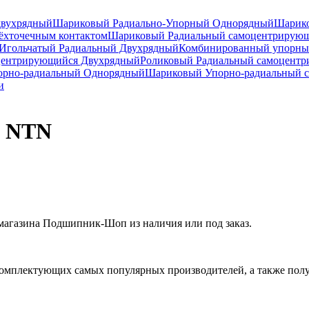
двухрядный
Шариковый Радиально-Упорный Однорядный
Шарико
ёхточечным контактом
Шариковый Радиальный самоцентрирую
Игольчатый Радиальный Двухрядный
Комбинированный упорн
центрирующийся Двухрядный
Роликовый Радиальный самоцент
рно-радиальный Однорядный
Шариковый Упорно-радиальный 
и
3 NTN
агазина Подшипник-Шоп из наличия или под заказ.
омплектующих самых популярных производителей, а также полу