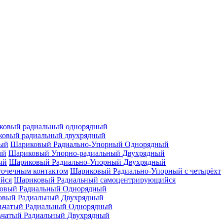
ковый радиальный однорядный
овый радиальный двухрядный
Шариковый Радиально-Упорный Однорядный
Шариковый Упорно-радиальный Двухрядный
Шариковый Радиально-Упорный Двухрядный
Шариковый Радиально-Упорный с четырёхт
Шариковый Радиальный самоцентрирующийся
овый Радиальный Однорядный
овый Радиальный Двухрядный
ьчатый Радиальный Однорядный
ьчатый Радиальный Двухрядный