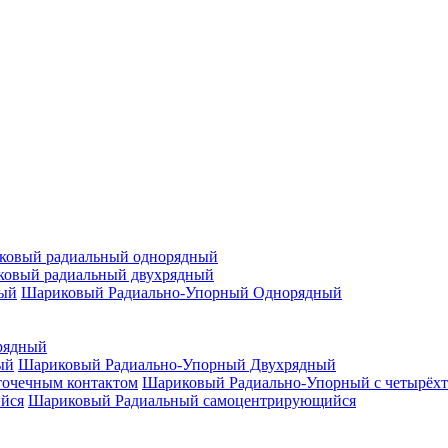
ковый радиальный однорядный
овый радиальный двухрядный
Шариковый Радиально-Упорный Однорядный
рядный
Шариковый Радиально-Упорный Двухрядный
Шариковый Радиально-Упорный с четырёхт
Шариковый Радиальный самоцентрирующийся