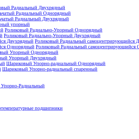
овый Радиальный Двухрядный
ьчатый Радиальный Однорядный
ьчатый Радиальный Двухрядный
нный упорный
Роликовый Радиально-Упорный Однорядный
Роликовый Радиально-Упорный Двухрядный
Роликовый Радиальный самоцентрирующийся 
Роликовый Радиальный самоцентрирующийся 
вый Упорный Однорядный
вый Упорный Двухрядный
Шариковый Упорно-радиальный Однорядный
Шариковый Упорно-радиальный спаренный
 Упорно-Радиальный
отемпературные подшипники