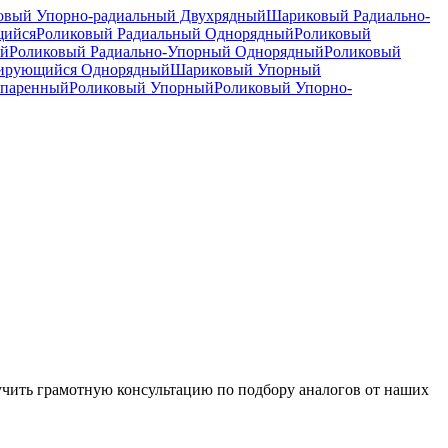
вый Упорно-радиальный Двухрядный
Шариковый Радиально-
щийся
Роликовый Радиальный Однорядный
Роликовый
ый
Роликовый Радиально-Упорный Однорядный
Роликовый
рирующийся Однорядный
Шариковый Упорный
спаренный
Роликовый Упорный
Роликовый Упорно-
чить грамотную консультацию по подбору аналогов от наших