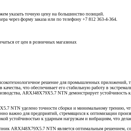
ожем указать точную цену на большинство позиций.
а через форму заказа или по телефону +7 812 363-4-364.
ичаться от цен в розничных магазинах
окотехнологичное решение для промышленных приложений, тр
в качества, что обеспечивает его стабильную работу в экстрема
зводства, ARXJ48X79X5.7 NTN демонстрирует устойчивость к и
.7 NTN уделено точности сборки и минимальному трению, что 
нно важно для предприятий, стремящихся к оптимизации произ
й устойчивостью к ударным нагрузкам и вибрациям, что делае
ипник ARXJ48X79X5.7 NTN является оптимальным решением, со