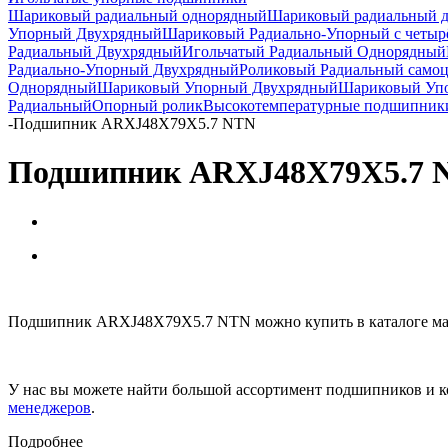
Шариковый радиальный однорядный
Шариковый радиальный 
Упорный Двухрядный
Шариковый Радиально-Упорный с четыр
Радиальный Двухрядный
Игольчатый Радиальный Однорядный
Радиально-Упорный Двухрядный
Роликовый Радиальный само
Однорядный
Шариковый Упорный Двухрядный
Шариковый Упо
Радиальный
Опорный ролик
Высокотемпературные подшипник
-
Подшипник ARXJ48X79X5.7 NTN
Подшипник ARXJ48X79X5.7 
Подшипник ARXJ48X79X5.7 NTN можно купить в каталоге маг
У нас вы можете найти большой ассортимент подшипников и к
менеджеров
.
Подробнее