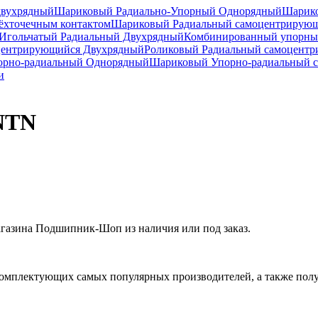
двухрядный
Шариковый Радиально-Упорный Однорядный
Шарико
ёхточечным контактом
Шариковый Радиальный самоцентрирую
Игольчатый Радиальный Двухрядный
Комбинированный упорн
центрирующийся Двухрядный
Роликовый Радиальный самоцент
рно-радиальный Однорядный
Шариковый Упорно-радиальный 
и
NTN
азина Подшипник-Шоп из наличия или под заказ.
омплектующих самых популярных производителей, а также полу