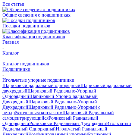
Все статьи
Общие сведения о подшипниках
Посадки подшипников
Классификация подшипников
Главная
-
Каталог
-
Каталог подшипников
Подшипники
-
Игольчатые упорные подшипники
Шариковый радиальный однорядный
Шариковый радиальный
двухрядный
Шариковый Радиально-Упорный
Однорядный
Шариковый Упорно-радиальный
Двухрядный
Шариковый Радиально-Упорный
Двухрядный
Шариковый Радиально-Упорный с
четырёхточечным контактом
Шариковый Радиальный
самоцентрирующийся
Роликовый Радиальный
Однорядный
Роликовый Радиальный Двухрядный
Игольчатый
Радиальный Однорядный
Игольчатый Радиальный
Двухрядный
Комбинированный упорный
Роликовый