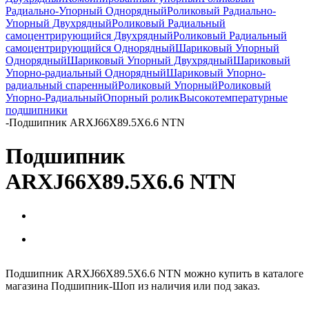
Радиально-Упорный Однорядный
Роликовый Радиально-
Упорный Двухрядный
Роликовый Радиальный
самоцентрирующийся Двухрядный
Роликовый Радиальный
самоцентрирующийся Однорядный
Шариковый Упорный
Однорядный
Шариковый Упорный Двухрядный
Шариковый
Упорно-радиальный Однорядный
Шариковый Упорно-
радиальный спаренный
Роликовый Упорный
Роликовый
Упорно-Радиальный
Опорный ролик
Высокотемпературные
подшипники
-
Подшипник ARXJ66X89.5X6.6 NTN
Подшипник
ARXJ66X89.5X6.6 NTN
Подшипник ARXJ66X89.5X6.6 NTN можно купить в каталоге
магазина Подшипник-Шоп из наличия или под заказ.