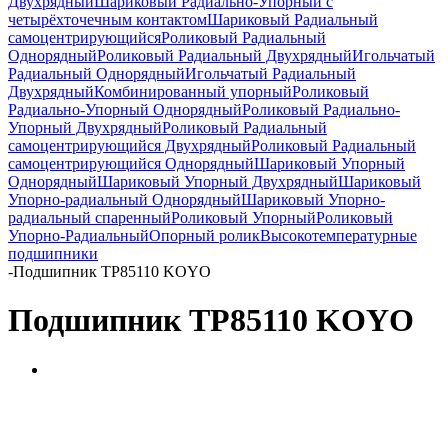
Двухрядный
Шариковый Радиально-Упорный с
четырёхточечным контактом
Шариковый Радиальный
самоцентрирующийся
Роликовый Радиальный
Однорядный
Роликовый Радиальный Двухрядный
Игольчатый
Радиальный Однорядный
Игольчатый Радиальный
Двухрядный
Комбинированный упорный
Роликовый
Радиально-Упорный Однорядный
Роликовый Радиально-
Упорный Двухрядный
Роликовый Радиальный
самоцентрирующийся Двухрядный
Роликовый Радиальный
самоцентрирующийся Однорядный
Шариковый Упорный
Однорядный
Шариковый Упорный Двухрядный
Шариковый
Упорно-радиальный Однорядный
Шариковый Упорно-
радиальный спаренный
Роликовый Упорный
Роликовый
Упорно-Радиальный
Опорный ролик
Высокотемпературные
подшипники
-
Подшипник TP85110 KOYO
Подшипник TP85110 KOYO