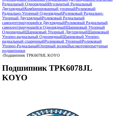
Радиальный Однорядный
Игольчатый Радиальный
Двухрядный
Комбинированный упорный
Роликовый
Радиально-Упорный Однорядный
Роликовый Радиально-
Упорный Двухрядный
Роликовый Радиальный
самоцентрирующийся Двухрядный
Роликовый Радиальный
самоцентрирующийся Однорядный
Шариковый Упорный
Однорядный
Шариковый Упорный Двухрядный
Шариковый
Упорно-радиальный Однорядный
Шариковый Упорно-
радиальный спаренный
Роликовый Упорный
Роликовый
Упорно-Радиальный
Опорный ролик
Высокотемпературные
подшипники
-
Подшипник TPK6078JL KOYO
Подшипник TPK6078JL
KOYO