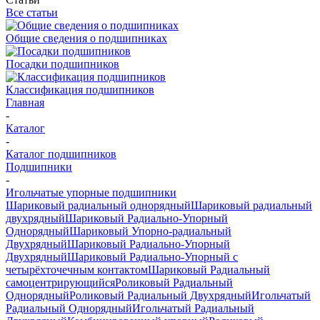
Все статьи
Общие сведения о подшипниках
Посадки подшипников
Классификация подшипников
Главная
-
Каталог
-
Каталог подшипников
Подшипники
-
Игольчатые упорные подшипники
Шариковый радиальный однорядный
Шариковый радиальный
двухрядный
Шариковый Радиально-Упорный
Однорядный
Шариковый Упорно-радиальный
Двухрядный
Шариковый Радиально-Упорный
Двухрядный
Шариковый Радиально-Упорный с
четырёхточечным контактом
Шариковый Радиальный
самоцентрирующийся
Роликовый Радиальный
Однорядный
Роликовый Радиальный Двухрядный
Игольчатый
Радиальный Однорядный
Игольчатый Радиальный