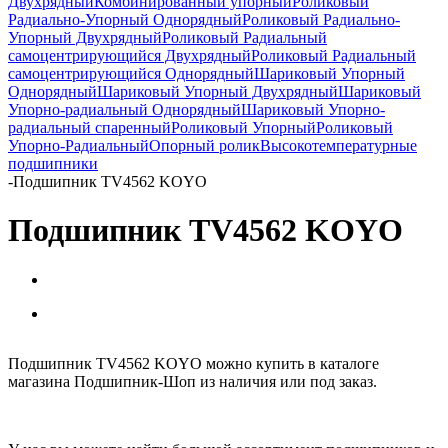
Двухрядный
Комбинированный упорный
Роликовый
Радиально-Упорный Однорядный
Роликовый Радиально-
Упорный Двухрядный
Роликовый Радиальный
самоцентрирующийся Двухрядный
Роликовый Радиальный
самоцентрирующийся Однорядный
Шариковый Упорный
Однорядный
Шариковый Упорный Двухрядный
Шариковый
Упорно-радиальный Однорядный
Шариковый Упорно-
радиальный спаренный
Роликовый Упорный
Роликовый
Упорно-Радиальный
Опорный ролик
Высокотемпературные
подшипники
-
Подшипник TV4562 KOYO
Подшипник TV4562 KOYO
Подшипник TV4562 KOYO можно купить в каталоге
магазина Подшипник-Шоп из наличия или под заказ.