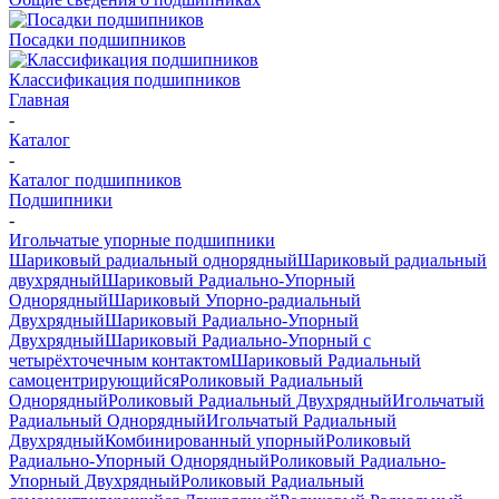
Посадки подшипников
Классификация подшипников
Главная
-
Каталог
-
Каталог подшипников
Подшипники
-
Игольчатые упорные подшипники
Шариковый радиальный однорядный
Шариковый радиальный
двухрядный
Шариковый Радиально-Упорный
Однорядный
Шариковый Упорно-радиальный
Двухрядный
Шариковый Радиально-Упорный
Двухрядный
Шариковый Радиально-Упорный с
четырёхточечным контактом
Шариковый Радиальный
самоцентрирующийся
Роликовый Радиальный
Однорядный
Роликовый Радиальный Двухрядный
Игольчатый
Радиальный Однорядный
Игольчатый Радиальный
Двухрядный
Комбинированный упорный
Роликовый
Радиально-Упорный Однорядный
Роликовый Радиально-
Упорный Двухрядный
Роликовый Радиальный