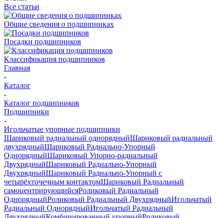
Все статьи
Общие сведения о подшипниках
Посадки подшипников
Классификация подшипников
Главная
-
Каталог
-
Каталог подшипников
Подшипники
-
Игольчатые упорные подшипники
Шариковый радиальный однорядный
Шариковый радиальный
двухрядный
Шариковый Радиально-Упорный
Однорядный
Шариковый Упорно-радиальный
Двухрядный
Шариковый Радиально-Упорный
Двухрядный
Шариковый Радиально-Упорный с
четырёхточечным контактом
Шариковый Радиальный
самоцентрирующийся
Роликовый Радиальный
Однорядный
Роликовый Радиальный Двухрядный
Игольчатый
Радиальный Однорядный
Игольчатый Радиальный
Двухрядный
Комбинированный упорный
Роликовый