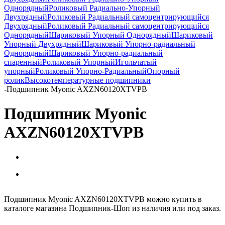
Однорядный
Роликовый Радиально-Упорный
Двухрядный
Роликовый Радиальный самоцентрирующийся
Двухрядный
Роликовый Радиальный самоцентрирующийся
Однорядный
Шариковый Упорный Однорядный
Шариковый
Упорный Двухрядный
Шариковый Упорно-радиальный
Однорядный
Шариковый Упорно-радиальный
спаренный
Роликовый Упорный
Игольчатый
упорный
Роликовый Упорно-Радиальный
Опорный
ролик
Высокотемпературные подшипники
-
Подшипник Myonic AXZN60120XTVPB
Подшипник Myonic
AXZN60120XTVPB
Подшипник Myonic AXZN60120XTVPB можно купить в
каталоге магазина Подшипник-Шоп из наличия или под заказ.