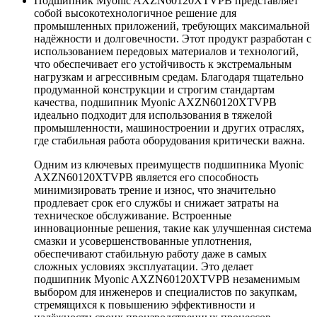
Подшипник Myonic AXZN60120XTVPB представляет
собой высокотехнологичное решение для
промышленных приложений, требующих максимальной
надёжности и долговечности. Этот продукт разработан с
использованием передовых материалов и технологий,
что обеспечивает его устойчивость к экстремальным
нагрузкам и агрессивным средам. Благодаря тщательно
продуманной конструкции и строгим стандартам
качества, подшипник Myonic AXZN60120XTVPB
идеально подходит для использования в тяжелой
промышленности, машиностроении и других отраслях,
где стабильная работа оборудования критически важна.
Одним из ключевых преимуществ подшипника Myonic
AXZN60120XTVPB является его способность
минимизировать трение и износ, что значительно
продлевает срок его службы и снижает затраты на
техническое обслуживание. Встроенные
инновационные решения, такие как улучшенная система
смазки и усовершенствованные уплотнения,
обеспечивают стабильную работу даже в самых
сложных условиях эксплуатации. Это делает
подшипник Myonic AXZN60120XTVPB незаменимым
выбором для инженеров и специалистов по закупкам,
стремящихся к повышению эффективности и