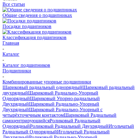
Все статьи
Общие сведения о подшипниках
Посадки подшипников
Классификация подшипников
Главная
-
Каталог
-
Каталог подшипников
Подшипники
-
Комбинированные упорные подшипники
Шариковый радиальный однорядный
Шариковый радиальный
двухрядный
Шариковый Радиально-Упорный
Однорядный
Шариковый Упорно-радиальный
Двухрядный
Шариковый Радиально-Упорный
Двухрядный
Шариковый Радиально-Упорный с
четырёхточечным контактом
Шариковый Радиальный
самоцентрирующийся
Роликовый Радиальный
Однорядный
Роликовый Радиальный Двухрядный
Игольчатый
Радиальный Однорядный
Игольчатый Радиальный
Двухрядный
Роликовый Радиально-Упорный