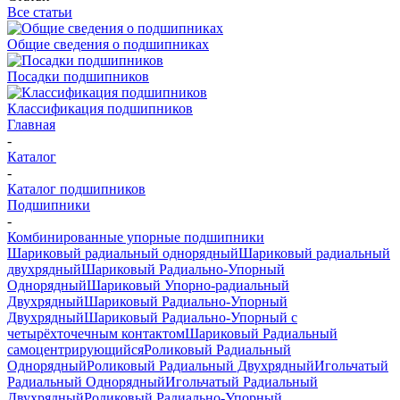
Все статьи
Общие сведения о подшипниках
Посадки подшипников
Классификация подшипников
Главная
-
Каталог
-
Каталог подшипников
Подшипники
-
Комбинированные упорные подшипники
Шариковый радиальный однорядный
Шариковый радиальный
двухрядный
Шариковый Радиально-Упорный
Однорядный
Шариковый Упорно-радиальный
Двухрядный
Шариковый Радиально-Упорный
Двухрядный
Шариковый Радиально-Упорный с
четырёхточечным контактом
Шариковый Радиальный
самоцентрирующийся
Роликовый Радиальный
Однорядный
Роликовый Радиальный Двухрядный
Игольчатый
Радиальный Однорядный
Игольчатый Радиальный
Двухрядный
Роликовый Радиально-Упорный