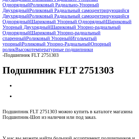
Однорядный
Роликовый Радиально-Упорный
Двухрядный
Роликовый Радиальный самоцентрирующийся
Двухрядный
Роликовый Радиальный самоцентрирующийся
Однорядный
Шариковый Упорный Однорядный
Шариковый
Упорный Двухрядный
Шариковый Упорно-радиальный
Однорядный
Шариковый Упорно-радиальный
спаренный
Роликовый Упорный
Игольчатый
упорный
Роликовый Упорно-Радиальный
Опорный
ролик
Высокотемпературные подшипники
-
Подшипник FLT 2751303
Подшипник FLT 2751303
Подшипник FLT 2751303 можно купить в каталоге магазина
Подшипник-Шоп из наличия или под заказ.
У нас вы можете найти большой ассортимент подшипников и