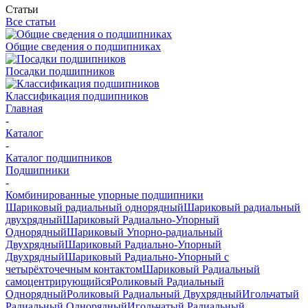
Статьи
Все статьи
Общие сведения о подшипниках
Посадки подшипников
Классификация подшипников
Главная
-
Каталог
-
Каталог подшипников
Подшипники
-
Комбинированные упорные подшипники
Шариковый радиальный однорядный
Шариковый радиальный
двухрядный
Шариковый Радиально-Упорный
Однорядный
Шариковый Упорно-радиальный
Двухрядный
Шариковый Радиально-Упорный
Двухрядный
Шариковый Радиально-Упорный с
четырёхточечным контактом
Шариковый Радиальный
самоцентрирующийся
Роликовый Радиальный
Однорядный
Роликовый Радиальный Двухрядный
Игольчатый
Радиальный Однорядный
Игольчатый Радиальный