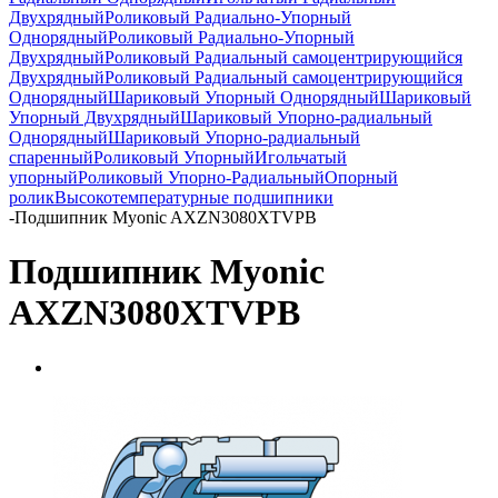
Двухрядный
Роликовый Радиально-Упорный
Однорядный
Роликовый Радиально-Упорный
Двухрядный
Роликовый Радиальный самоцентрирующийся
Двухрядный
Роликовый Радиальный самоцентрирующийся
Однорядный
Шариковый Упорный Однорядный
Шариковый
Упорный Двухрядный
Шариковый Упорно-радиальный
Однорядный
Шариковый Упорно-радиальный
спаренный
Роликовый Упорный
Игольчатый
упорный
Роликовый Упорно-Радиальный
Опорный
ролик
Высокотемпературные подшипники
-
Подшипник Myonic AXZN3080XTVPB
Подшипник Myonic
AXZN3080XTVPB