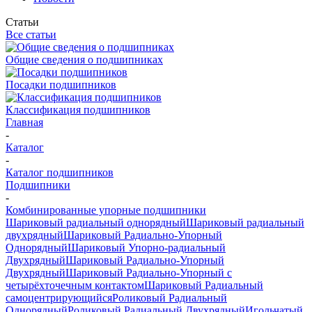
Статьи
Все статьи
Общие сведения о подшипниках
Посадки подшипников
Классификация подшипников
Главная
-
Каталог
-
Каталог подшипников
Подшипники
-
Комбинированные упорные подшипники
Шариковый радиальный однорядный
Шариковый радиальный
двухрядный
Шариковый Радиально-Упорный
Однорядный
Шариковый Упорно-радиальный
Двухрядный
Шариковый Радиально-Упорный
Двухрядный
Шариковый Радиально-Упорный с
четырёхточечным контактом
Шариковый Радиальный
самоцентрирующийся
Роликовый Радиальный
Однорядный
Роликовый Радиальный Двухрядный
Игольчатый