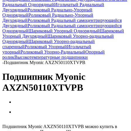
Радиальный Однорядный
Игольчатый Радиальный
Двухрядный
Роликовый Радиально-Упорный
Однорядный
Роликовый Радиально-Упорный
Двухрядный
Роликовый Радиальный самоцентрирующийся
Двухрядный
Роликовый Радиальный самоцентрирующийся
Однорядный
Шариковый Упорный Однорядный
Шариковый
Упорный Двухрядный
Шариковый Упорно-радиальный
Однорядный
Шариковый Упорно-радиальный
спаренный
Роликовый Упорный
Игольчатый
упорный
Роликовый Упорно-Радиальный
Опорный
ролик
Высокотемпературные подшипники
-
Подшипник Myonic AXZN50110XTVPB
Подшипник Myonic
AXZN50110XTVPB
Подшипник Myonic AXZN50110XTVPB можно купить в