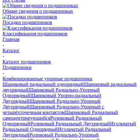
Общие сведения о подшипниках
Посадки подшипников
Классификация подшипников
Главная
-
Каталог
-
Каталог подшипников
Подшипники
-
Комбинированные упорные подшипники
Шариковый радиальный однорядный
Шариковый радиальный
двухрядный
Шариковый Радиально-Упорный
Однорядный
Шариковый Упорно-радиальный
Двухрядный
Шариковый Радиально-Упорный
Двухрядный
Шариковый Радиально-Упорный с
четырёхточечным контактом
Шариковый Радиальный
самоцентрирующийся
Роликовый Радиальный
Однорядный
Роликовый Радиальный Двухрядный
Игольчатый
Радиальный Однорядный
Игольчатый Радиальный
Двухрядный
Роликовый Радиально-Упорный