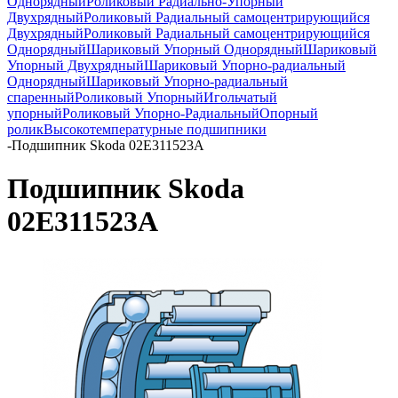
Однорядный
Роликовый Радиально-Упорный
Двухрядный
Роликовый Радиальный самоцентрирующийся
Двухрядный
Роликовый Радиальный самоцентрирующийся
Однорядный
Шариковый Упорный Однорядный
Шариковый
Упорный Двухрядный
Шариковый Упорно-радиальный
Однорядный
Шариковый Упорно-радиальный
спаренный
Роликовый Упорный
Игольчатый
упорный
Роликовый Упорно-Радиальный
Опорный
ролик
Высокотемпературные подшипники
-
Подшипник Skoda 02E311523A
Подшипник Skoda
02E311523A