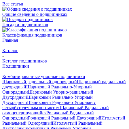
Все статьи
Общие сведения о подшипниках
Посадки подшипников
Классификация подшипников
Главная
-
Каталог
-
Каталог подшипников
Подшипники
-
Комбинированные упорные подшипники
Шариковый радиальный однорядный
Шариковый радиальный
двухрядный
Шариковый Радиально-Упорный
Однорядный
Шариковый Упорно-радиальный
Двухрядный
Шариковый Радиально-Упорный
Двухрядный
Шариковый Радиально-Упорный с
четырёхточечным контактом
Шариковый Радиальный
самоцентрирующийся
Роликовый Радиальный
Однорядный
Роликовый Радиальный Двухрядный
Игольчатый
Радиальный Однорядный
Игольчатый Радиальный
Двухрядный
Роликовый Радиально-Упорный