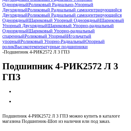
Однорядный
Роликовый Радиально-Упорный
Двухрядный
Роликовый Радиальный самоцентрирующийся
Двухрядный
Роликовый Радиальный самоцентрирующийся
Однорядный
Шариковый Упорный Однорядный
Шариковый
Упорный Двухрядный
Шариковый Упорно-радиальный
Однорядный
Шариковый Упорно-радиальный
спаренный
Роликовый Упорный
Игольчатый
упорный
Роликовый Упорно-Радиальный
Опорный
ролик
Высокотемпературные подшипники
-
Подшипник 4-РИК2572 Л 3 ГПЗ
Подшипник 4-РИК2572 Л 3
ГПЗ
Подшипник 4-РИК2572 Л 3 ГПЗ можно купить в каталоге
магазина Подшипник-Шоп из наличия или под заказ.