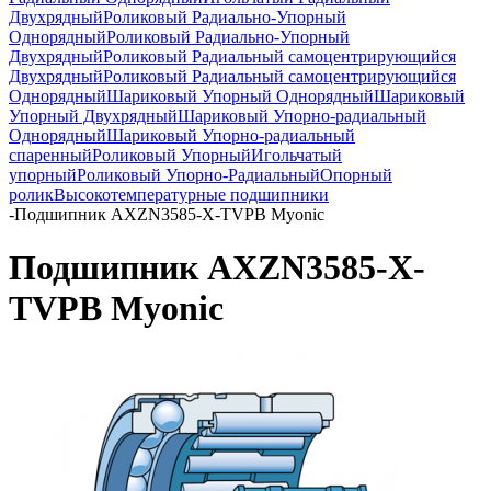
Двухрядный
Роликовый Радиально-Упорный
Однорядный
Роликовый Радиально-Упорный
Двухрядный
Роликовый Радиальный самоцентрирующийся
Двухрядный
Роликовый Радиальный самоцентрирующийся
Однорядный
Шариковый Упорный Однорядный
Шариковый
Упорный Двухрядный
Шариковый Упорно-радиальный
Однорядный
Шариковый Упорно-радиальный
спаренный
Роликовый Упорный
Игольчатый
упорный
Роликовый Упорно-Радиальный
Опорный
ролик
Высокотемпературные подшипники
-
Подшипник AXZN3585-X-TVPB Myonic
Подшипник AXZN3585-X-
TVPB Myonic