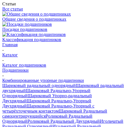
Статьи
Все статьи
Общие сведения о подшипниках
Посадки подшипников
Классификация подшипников
Главная
-
Каталог
-
Каталог подшипников
Подшипники
-
Комбинированные упорные подшипники
Шариковый радиальный однорядный
Шариковый радиальный
двухрядный
Шариковый Радиально-Упорный
Однорядный
Шариковый Упорно-радиальный
Двухрядный
Шариковый Радиально-Упорный
Двухрядный
Шариковый Радиально-Упорный с
четырёхточечным контактом
Шариковый Радиальный
самоцентрирующийся
Роликовый Радиальный
Однорядный
Роликовый Радиальный Двухрядный
Игольчатый
Радиальный Однорядный
Игольчатый Радиальный