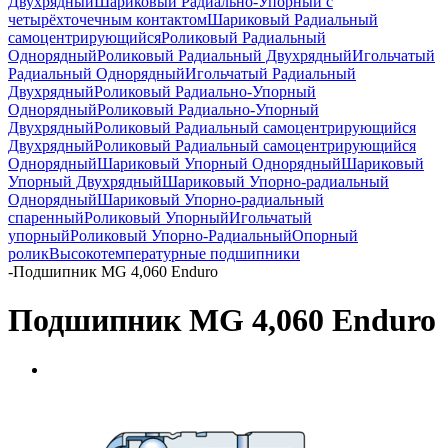
Двухрядный
Шариковый Радиально-Упорный с
четырёхточечным контактом
Шариковый Радиальный
самоцентрирующийся
Роликовый Радиальный
Однорядный
Роликовый Радиальный Двухрядный
Игольчатый
Радиальный Однорядный
Игольчатый Радиальный
Двухрядный
Роликовый Радиально-Упорный
Однорядный
Роликовый Радиально-Упорный
Двухрядный
Роликовый Радиальный самоцентрирующийся
Двухрядный
Роликовый Радиальный самоцентрирующийся
Однорядный
Шариковый Упорный Однорядный
Шариковый
Упорный Двухрядный
Шариковый Упорно-радиальный
Однорядный
Шариковый Упорно-радиальный
спаренный
Роликовый Упорный
Игольчатый
упорный
Роликовый Упорно-Радиальный
Опорный
ролик
Высокотемпературные подшипники
-
Подшипник MG 4,060 Enduro
Подшипник MG 4,060 Enduro