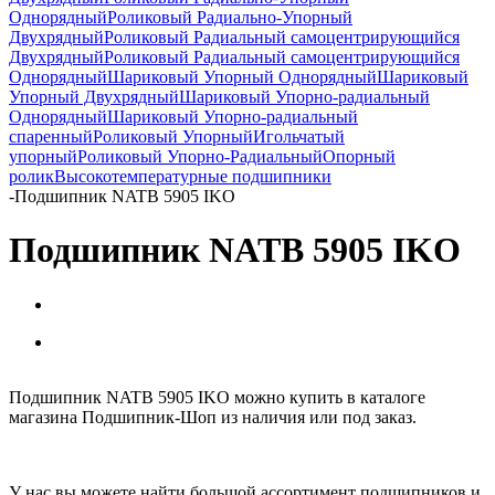
Однорядный
Роликовый Радиально-Упорный
Двухрядный
Роликовый Радиальный самоцентрирующийся
Двухрядный
Роликовый Радиальный самоцентрирующийся
Однорядный
Шариковый Упорный Однорядный
Шариковый
Упорный Двухрядный
Шариковый Упорно-радиальный
Однорядный
Шариковый Упорно-радиальный
спаренный
Роликовый Упорный
Игольчатый
упорный
Роликовый Упорно-Радиальный
Опорный
ролик
Высокотемпературные подшипники
-
Подшипник NATB 5905 IKO
Подшипник NATB 5905 IKO
Подшипник NATB 5905 IKO можно купить в каталоге
магазина Подшипник-Шоп из наличия или под заказ.
У нас вы можете найти большой ассортимент подшипников и