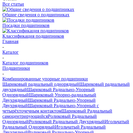
Все статьи
Общие сведения о подшипниках
Посадки подшипников
Классификация подшипников
Главная
-
Каталог
-
Каталог подшипников
Подшипники
-
Комбинированные упорные подшипники
Шариковый радиальный однорядный
Шариковый радиальный
двухрядный
Шариковый Радиально-Упорный
Однорядный
Шариковый Упорно-радиальный
Двухрядный
Шариковый Радиально-Упорный
Двухрядный
Шариковый Радиально-Упорный с
четырёхточечным контактом
Шариковый Радиальный
самоцентрирующийся
Роликовый Радиальный
Однорядный
Роликовый Радиальный Двухрядный
Игольчатый
Радиальный Однорядный
Игольчатый Радиальный
Двухрядный
Роликовый Радиально-Упорный