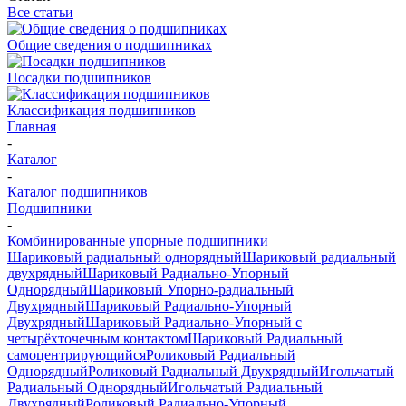
Все статьи
Общие сведения о подшипниках
Посадки подшипников
Классификация подшипников
Главная
-
Каталог
-
Каталог подшипников
Подшипники
-
Комбинированные упорные подшипники
Шариковый радиальный однорядный
Шариковый радиальный
двухрядный
Шариковый Радиально-Упорный
Однорядный
Шариковый Упорно-радиальный
Двухрядный
Шариковый Радиально-Упорный
Двухрядный
Шариковый Радиально-Упорный с
четырёхточечным контактом
Шариковый Радиальный
самоцентрирующийся
Роликовый Радиальный
Однорядный
Роликовый Радиальный Двухрядный
Игольчатый
Радиальный Однорядный
Игольчатый Радиальный
Двухрядный
Роликовый Радиально-Упорный