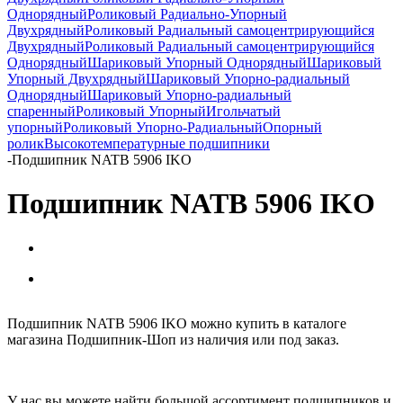
Однорядный
Роликовый Радиально-Упорный
Двухрядный
Роликовый Радиальный самоцентрирующийся
Двухрядный
Роликовый Радиальный самоцентрирующийся
Однорядный
Шариковый Упорный Однорядный
Шариковый
Упорный Двухрядный
Шариковый Упорно-радиальный
Однорядный
Шариковый Упорно-радиальный
спаренный
Роликовый Упорный
Игольчатый
упорный
Роликовый Упорно-Радиальный
Опорный
ролик
Высокотемпературные подшипники
-
Подшипник NATB 5906 IKO
Подшипник NATB 5906 IKO
Подшипник NATB 5906 IKO можно купить в каталоге
магазина Подшипник-Шоп из наличия или под заказ.
У нас вы можете найти большой ассортимент подшипников и