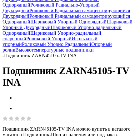
Однорядный
Роликовый Радиально-Упорный
Двухрядный
Роликовый Радиальный самоцентрирующийся
Двухрядный
Роликовый Радиальный самоцентрирующийся
Однорядный
Шариковый Упорный Однорядный
Шариковый
Упорный Двухрядный
Шариковый Упорно-радиальный
Однорядный
Шариковый Упорно-радиальный
спаренный
Роликовый Упорный
Игольчатый
упорный
Роликовый Упорно-Радиальный
Опорный
ролик
Высокотемпературные подшипники
-
Подшипник ZARN45105-TV INA
Подшипник ZARN45105-TV
INA
Подшипник ZARN45105-TV INA можно купить в каталоге
магазина Подшипник-Шоп из наличия или под заказ.