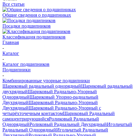
Все статьи
Общие сведения о подшипниках
Посадки подшипников
Классификация подшипников
Главная
-
Каталог
-
Каталог подшипников
Подшипники
-
Комбинированные упорные подшипники
Шариковый радиальный однорядный
Шариковый радиальный
двухрядный
Шариковый Радиально-Упорный
Однорядный
Шариковый Упорно-радиальный
Двухрядный
Шариковый Радиально-Упорный
Двухрядный
Шариковый Радиально-Упорный с
четырёхточечным контактом
Шариковый Радиальный
самоцентрирующийся
Роликовый Радиальный
Однорядный
Роликовый Радиальный Двухрядный
Игольчатый
Радиальный Однорядный
Игольчатый Радиальный
Двухрядный
Роликовый Радиально-Упорный