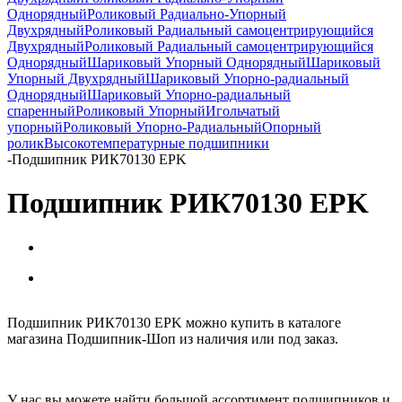
Однорядный
Роликовый Радиально-Упорный
Двухрядный
Роликовый Радиальный самоцентрирующийся
Двухрядный
Роликовый Радиальный самоцентрирующийся
Однорядный
Шариковый Упорный Однорядный
Шариковый
Упорный Двухрядный
Шариковый Упорно-радиальный
Однорядный
Шариковый Упорно-радиальный
спаренный
Роликовый Упорный
Игольчатый
упорный
Роликовый Упорно-Радиальный
Опорный
ролик
Высокотемпературные подшипники
-
Подшипник РИК70130 EPK
Подшипник РИК70130 EPK
Подшипник РИК70130 EPK можно купить в каталоге
магазина Подшипник-Шоп из наличия или под заказ.
У нас вы можете найти большой ассортимент подшипников и