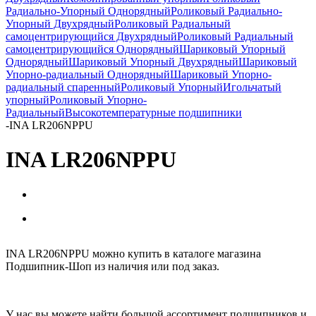
Радиально-Упорный Однорядный
Роликовый Радиально-
Упорный Двухрядный
Роликовый Радиальный
самоцентрирующийся Двухрядный
Роликовый Радиальный
самоцентрирующийся Однорядный
Шариковый Упорный
Однорядный
Шариковый Упорный Двухрядный
Шариковый
Упорно-радиальный Однорядный
Шариковый Упорно-
радиальный спаренный
Роликовый Упорный
Игольчатый
упорный
Роликовый Упорно-
Радиальный
Высокотемпературные подшипники
-
INA LR206NPPU
INA LR206NPPU
INA LR206NPPU можно купить в каталоге магазина
Подшипник-Шоп из наличия или под заказ.
У нас вы можете найти большой ассортимент подшипников и