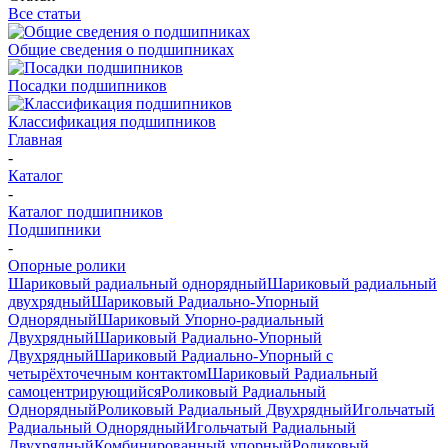
Все статьи
Общие сведения о подшипниках
Посадки подшипников
Классификация подшипников
Главная
-
Каталог
-
Каталог подшипников
Подшипники
-
Опорные ролики
Шариковый радиальный однорядный
Шариковый радиальный
двухрядный
Шариковый Радиально-Упорный
Однорядный
Шариковый Упорно-радиальный
Двухрядный
Шариковый Радиально-Упорный
Двухрядный
Шариковый Радиально-Упорный с
четырёхточечным контактом
Шариковый Радиальный
самоцентрирующийся
Роликовый Радиальный
Однорядный
Роликовый Радиальный Двухрядный
Игольчатый
Радиальный Однорядный
Игольчатый Радиальный
Двухрядный
Комбинированный упорный
Роликовый