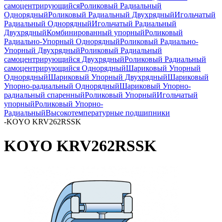
самоцентрирующийся
Роликовый Радиальный
Однорядный
Роликовый Радиальный Двухрядный
Игольчатый
Радиальный Однорядный
Игольчатый Радиальный
Двухрядный
Комбинированный упорный
Роликовый
Радиально-Упорный Однорядный
Роликовый Радиально-
Упорный Двухрядный
Роликовый Радиальный
самоцентрирующийся Двухрядный
Роликовый Радиальный
самоцентрирующийся Однорядный
Шариковый Упорный
Однорядный
Шариковый Упорный Двухрядный
Шариковый
Упорно-радиальный Однорядный
Шариковый Упорно-
радиальный спаренный
Роликовый Упорный
Игольчатый
упорный
Роликовый Упорно-
Радиальный
Высокотемпературные подшипники
-
KOYO KRV262RSSK
KOYO KRV262RSSK