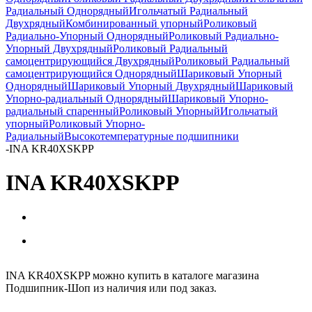
Радиальный Однорядный
Игольчатый Радиальный
Двухрядный
Комбинированный упорный
Роликовый
Радиально-Упорный Однорядный
Роликовый Радиально-
Упорный Двухрядный
Роликовый Радиальный
самоцентрирующийся Двухрядный
Роликовый Радиальный
самоцентрирующийся Однорядный
Шариковый Упорный
Однорядный
Шариковый Упорный Двухрядный
Шариковый
Упорно-радиальный Однорядный
Шариковый Упорно-
радиальный спаренный
Роликовый Упорный
Игольчатый
упорный
Роликовый Упорно-
Радиальный
Высокотемпературные подшипники
-
INA KR40XSKPP
INA KR40XSKPP
INA KR40XSKPP можно купить в каталоге магазина
Подшипник-Шоп из наличия или под заказ.