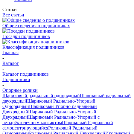
Статьи
Все статьи
Общие сведения о подшипниках
Посадки подшипников
Классификация подшипников
Главная
-
Каталог
-
Каталог подшипников
Подшипники
-
Опорные ролики
Шариковый радиальный однорядный
Шариковый радиальный
двухрядный
Шариковый Радиально-Упорный
Однорядный
Шариковый Упорно-радиальный
Двухрядный
Шариковый Радиально-Упорный
Двухрядный
Шариковый Радиально-Упорный с
четырёхточечным контактом
Шариковый Радиальный
самоцентрирующийся
Роликовый Радиальный
Однорядный
Роликовый Радиальный Двухрядный
Игольчатый