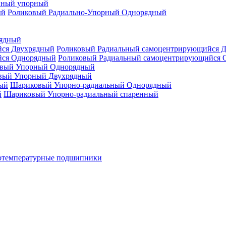
нный упорный
Роликовый Радиально-Упорный Однорядный
рядный
Роликовый Радиальный самоцентрирующийся 
Роликовый Радиальный самоцентрирующийся 
вый Упорный Однорядный
вый Упорный Двухрядный
Шариковый Упорно-радиальный Однорядный
Шариковый Упорно-радиальный спаренный
отемпературные подшипники