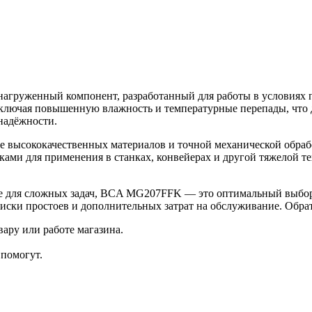
груженный компонент, разработанный для работы в условиях п
 включая повышенную влажность и температурные перепады, что
надёжности.
 высококачественных материалов и точной механической обраб
ми для применения в станках, конвейерах и другой тяжелой тех
е для сложных задач, BCA MG207FFK — это оптимальный выбор
иски простоев и дополнительных затрат на обслуживание. Обрати
ару или работе магазина.
помогут.