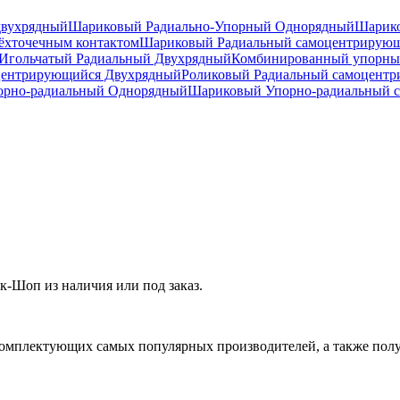
двухрядный
Шариковый Радиально-Упорный Однорядный
Шарико
ёхточечным контактом
Шариковый Радиальный самоцентрирую
Игольчатый Радиальный Двухрядный
Комбинированный упорн
центрирующийся Двухрядный
Роликовый Радиальный самоцент
рно-радиальный Однорядный
Шариковый Упорно-радиальный 
Шоп из наличия или под заказ.
омплектующих самых популярных производителей, а также полу