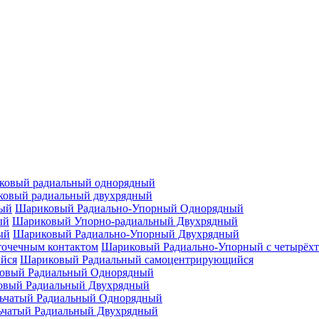
ковый радиальный однорядный
овый радиальный двухрядный
Шариковый Радиально-Упорный Однорядный
Шариковый Упорно-радиальный Двухрядный
Шариковый Радиально-Упорный Двухрядный
Шариковый Радиально-Упорный с четырёхт
Шариковый Радиальный самоцентрирующийся
овый Радиальный Однорядный
овый Радиальный Двухрядный
ьчатый Радиальный Однорядный
ьчатый Радиальный Двухрядный