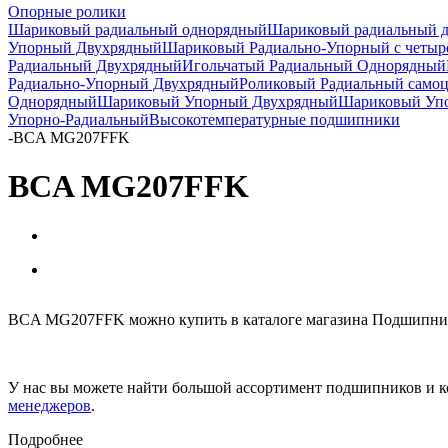
Опорные ролики
Шариковый радиальный однорядный
Шариковый радиальный 
Упорный Двухрядный
Шариковый Радиально-Упорный с четыр
Радиальный Двухрядный
Игольчатый Радиальный Однорядный
Радиально-Упорный Двухрядный
Роликовый Радиальный само
Однорядный
Шариковый Упорный Двухрядный
Шариковый Упо
Упорно-Радиальный
Высокотемпературные подшипники
-
BCA MG207FFK
BCA MG207FFK
BCA MG207FFK можно купить в каталоге магазина Подшипник-
У нас вы можете найти большой ассортимент подшипников и к
менеджеров
.
Подробнее