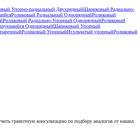
вый Упорно-радиальный Двухрядный
Шариковый Радиально-
щийся
Роликовый Радиальный Однорядный
Роликовый
ый
Роликовый Радиально-Упорный Однорядный
Роликовый
рирующийся Однорядный
Шариковый Упорный
спаренный
Роликовый Упорный
Игольчатый упорный
Роликовый
чить грамотную консультацию по подбору аналогов от наших