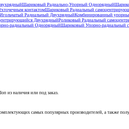
двухрядный
Шариковый Радиально-Упорный Однорядный
Шарико
ёхточечным контактом
Шариковый Радиальный самоцентрирую
Игольчатый Радиальный Двухрядный
Комбинированный упорн
центрирующийся Двухрядный
Роликовый Радиальный самоцент
рно-радиальный Однорядный
Шариковый Упорно-радиальный 
п из наличия или под заказ.
омплектующих самых популярных производителей, а также полу