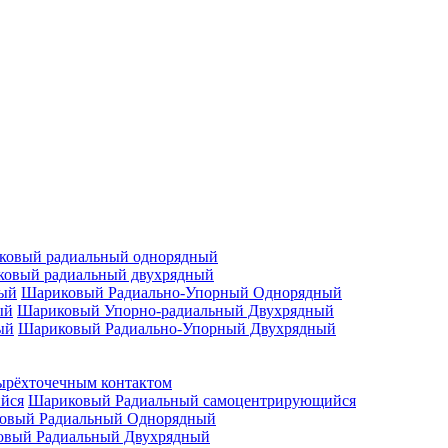
ковый радиальный однорядный
овый радиальный двухрядный
Шариковый Радиально-Упорный Однорядный
Шариковый Упорно-радиальный Двухрядный
Шариковый Радиально-Упорный Двухрядный
ырёхточечным контактом
Шариковый Радиальный самоцентрирующийся
овый Радиальный Однорядный
овый Радиальный Двухрядный