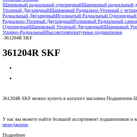
Шариковый радиальный однорядный
Шариковый радиальный 
Упорный Двухрядный
Шариковый Радиально-Упорный с четыр
Радиальный Двухрядный
Игольчатый Радиальный Однорядный
Радиально-Упорный Двухрядный
Роликовый Радиальный само
Однорядный
Шариковый Упорный Двухрядный
Шариковый Упо
Упорно-Радиальный
Высокотемпературные подшипники
-
361204R SKF
361204R SKF
361204R SKF можно купить в каталоге магазина Подшипник-Шо
У нас вы можете найти большой ассортимент подшипников и к
менеджеров
.
Подробнее