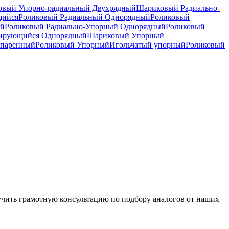
вый Упорно-радиальный Двухрядный
Шариковый Радиально-
щийся
Роликовый Радиальный Однорядный
Роликовый
ый
Роликовый Радиально-Упорный Однорядный
Роликовый
рирующийся Однорядный
Шариковый Упорный
спаренный
Роликовый Упорный
Игольчатый упорный
Роликовый
чить грамотную консультацию по подбору аналогов от наших