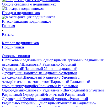
Общие сведения о подшипниках
Посадки подшипников
Классификация подшипников
Главная
-
Каталог
-
Каталог подшипников
Подшипники
-
Опорные ролики
Шариковый радиальный однорядный
Шариковый радиальный
двухрядный
Шариковый Радиально-Упорный
Однорядный
Шариковый Упорно-радиальный
Двухрядный
Шариковый Радиально-Упорный
Двухрядный
Шариковый Радиально-Упорный с
четырёхточечным контактом
Шариковый Радиальный
самоцентрирующийся
Роликовый Радиальный
Однорядный
Роликовый Радиальный Двухрядный
Игольчатый
Радиальный Однорядный
Игольчатый Радиальный
Двухрядный
Комбинированный упорный
Роликовый
Радиально-Упорный Однорядный
Роликовый Радиально-