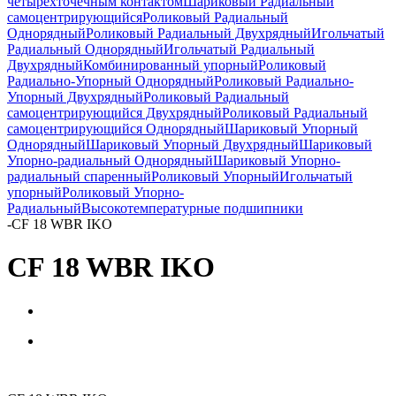
четырёхточечным контактом
Шариковый Радиальный
самоцентрирующийся
Роликовый Радиальный
Однорядный
Роликовый Радиальный Двухрядный
Игольчатый
Радиальный Однорядный
Игольчатый Радиальный
Двухрядный
Комбинированный упорный
Роликовый
Радиально-Упорный Однорядный
Роликовый Радиально-
Упорный Двухрядный
Роликовый Радиальный
самоцентрирующийся Двухрядный
Роликовый Радиальный
самоцентрирующийся Однорядный
Шариковый Упорный
Однорядный
Шариковый Упорный Двухрядный
Шариковый
Упорно-радиальный Однорядный
Шариковый Упорно-
радиальный спаренный
Роликовый Упорный
Игольчатый
упорный
Роликовый Упорно-
Радиальный
Высокотемпературные подшипники
-
CF 18 WBR IKO
CF 18 WBR IKO